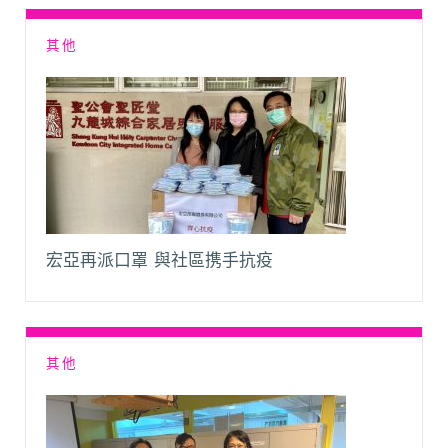
其他
宏亞再派口罩 與社區携手抗疫
其他