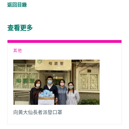
c
a
C
a
p
l
返回目錄
e
t
h
i
y
e
b
s
a
l
L
g
o
A
t
i
r
查看更多
o
p
n
a
k
p
k
m
其他
向黃大仙長者派發口罩