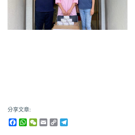
分享文章:
F
W
W
E
C
T
a
h
e
m
o
e