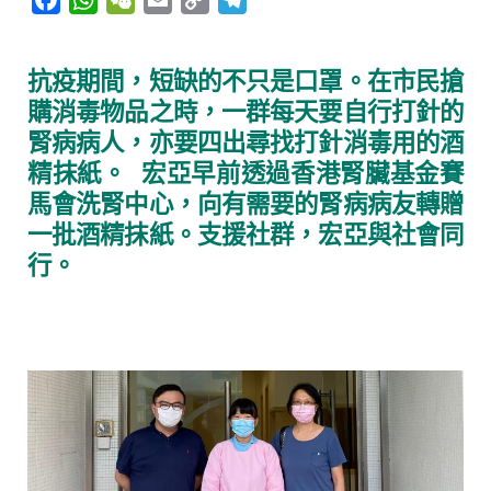
a
h
e
m
o
e
c
a
C
a
p
l
抗疫期間，短缺的不只是口罩。在市民搶
e
t
h
i
y
e
購消毒物品之時，一群每天要自行打針的
b
s
a
l
L
g
腎病病人，亦要四出尋找打針消毒用的酒
o
A
t
i
r
o
p
n
a
精抹紙。
宏亞早前透過香港腎臟基金賽
k
p
k
m
馬會洗腎中心，向有需要的腎病病友轉贈
一批酒精抹紙。支援社群，宏亞與社會同
行。