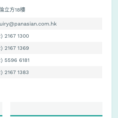
倫立方18樓
uiry@panasian.com.hk
2) 2167 1300
2) 2167 1369
2) 5596 6181
2) 2167 1383