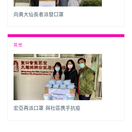
向黃大仙長者派發口罩
其他
宏亞再派口罩 與社區携手抗疫