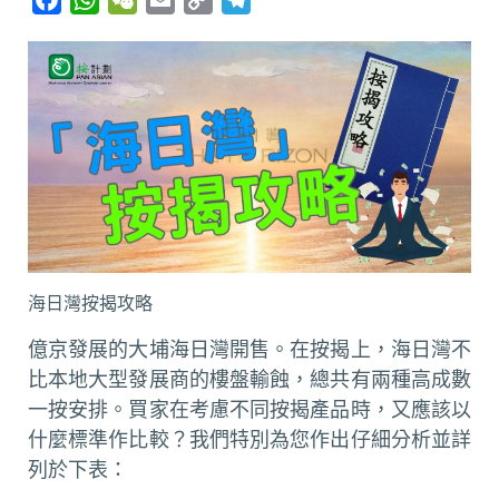
a
h
e
m
o
e
c
a
C
a
p
l
e
t
h
i
y
e
b
s
a
l
L
g
o
A
t
i
r
o
p
n
a
k
p
k
m
海日灣按揭攻略
億京發展的大埔海日灣開售。在按揭上，海日灣不
比本地大型發展商的樓盤輸蝕，總共有兩種高成數
一按安排。買家在考慮不同按揭產品時，又應該以
什麼標準作比較？我們特別為您作出仔細分析並詳
列於下表：