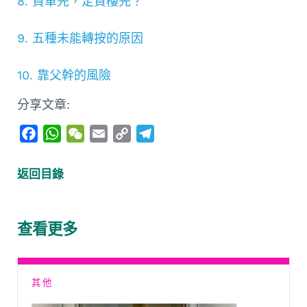
8. 買車先，定買樓先？
9. 五種未能轉按的原因
10. 靠父幹的風險
分享文章:
F
W
W
E
C
T
a
h
e
m
o
e
c
a
C
a
p
l
返回目錄
e
t
h
i
y
e
b
s
a
l
L
g
o
A
t
i
r
查看更多
o
p
n
a
k
p
k
m
其他