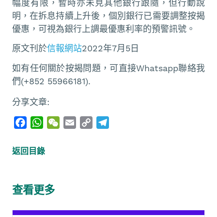
幅度有限，暫時亦未見其他銀行跟隨，但行動說
明，在拆息持續上升後，個別銀行已需要調整按揭
優惠，可視為銀行上調最優惠利率的預警訊號。
原文刊於
信報網站
2022年7月5日
如有任何關於按揭問題，可直接Whatsapp聯絡我
們(+852 55966181).
分享文章:
F
W
W
E
C
T
a
h
e
m
o
e
c
a
C
a
p
l
返回目錄
e
t
h
i
y
e
b
s
a
l
L
g
o
A
t
i
r
查看更多
o
p
n
a
k
p
k
m