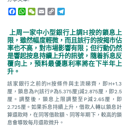
F
W
W
E
C
T
a
h
e
m
o
e
c
a
C
a
p
l
上周一家中小型銀行上調H按的鎖息上
e
t
h
i
y
e
限，雖然幅度輕微，而且該行的按揭市佔
b
s
a
l
L
g
率也不高，對市場影響有限；但行動仍然
o
A
t
i
r
是響起按息持續上升的訊號，隨着拆息反
o
p
n
a
覆向上，預料最優惠利率將在下半年上
k
p
k
m
升。
該家銀行之前的H按條件與主流睇齊，即H+1.3
厘，鎖息為P(該行P為5.375厘)減2.875厘，即2.5
厘。調整後，鎖息上限調整至P減2.65厘，即
2.725厘。如果拆息持續上升，借款人轉以鎖息計
算還款時，在同等借款額、同等年期下，較高的鎖
息會導致每月還款微升。