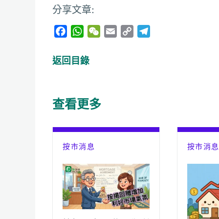
分享文章:
F
W
W
E
C
T
a
h
e
m
o
e
c
a
C
a
p
l
返回目錄
e
t
h
i
y
e
b
s
a
l
L
g
o
A
t
i
r
查看更多
o
p
n
a
k
p
k
m
按市消息
按市消