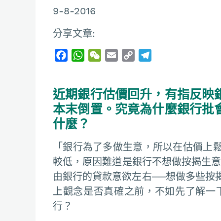
9-8-2016
分享文章:
F
W
W
E
C
T
a
h
e
m
o
e
c
a
C
a
p
l
近期銀行估價回升，有指反映
e
t
h
i
y
e
b
s
a
l
L
g
本末倒置。究竟為什麼銀行批
o
A
t
i
r
什麼？
o
p
n
a
k
p
k
m
「銀行為了多做生意，所以在估價上
較低，原因難道是銀行不想做按揭生意
由銀行的貸款意欲左右──想做多些按
上觀念是否真確之前，不如先了解一
行？