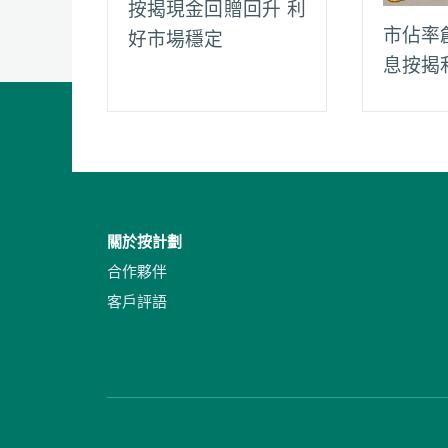
按揭現金回贈回升 利
市佔率
好市場穩定
息按揭
關於按計劃
合作夥伴
客戶評語