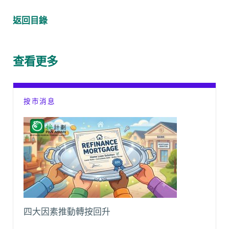
a
h
e
m
o
e
c
a
C
a
p
l
返回目錄
e
t
h
i
y
e
b
s
a
l
L
g
o
A
t
i
r
查看更多
o
p
n
a
k
p
k
m
按市消息
四大因素推動轉按回升