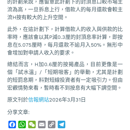
的計劃來說，應留意此計劃下的封頂息口較市場主
流為高，一旦拆息上行，借款人的每月還款會較主
流H按有較大的上升空間。
此外，在這計劃下，計算借款人的收入與供款的比
率時，應該會以其P減0.3厘的封頂息率計算，即按
息在5.075厘時，每月還款不逾月入50%。無形中
會增加對申請人收入的要求。
總結而言，H加0.6厘的按揭產品，目前更像是一
個「試水溫」/「短期吸客」的舉動，尤其是計劃
的短罰息期，料對短線投資者有一定吸引力。但由
宏觀情勢來看，暫時看不到按息有大幅下調空間。
原文刊於
信報網站
2026年3月31日
分享文章:
F
W
W
E
C
T