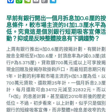
a
h
e
m
o
e
c
a
C
a
p
l
早前有銀行開出一個月拆息加0.6厘的按
e
t
h
i
y
e
息條件，較市場主流的H加1.3厘水平為
b
s
a
l
L
g
低。究竟這是個別銀行短期吸客宣傳活
o
A
t
i
r
動？抑或是反映整體按息有下調趨勢？
o
p
n
a
k
p
k
m
上周有銀行推出H加0.6厘的按揭計劃，有關計劃
按息全期低至H加0.6厘，封頂息率為P減0.3厘(該
行P為5.375厘)，貸款額700萬元或以上可享按揭
現金回贈及按揭存款掛鈎戶口，而最短罰息期只有
1年。計劃的利率較市場主流的H加1.3厘為低，以
700萬元貸款、還款期25年計，一個月拆息2.3厘
計，每月還款可由34112元減至32832元。而以
「H加」的息差計算，甚至逼近2010年前後的歷史
低位。不過，初步看來，以上計劃，似乎只是個別
銀行的短線吸客宣傳，而非整體H按息差收窄的先