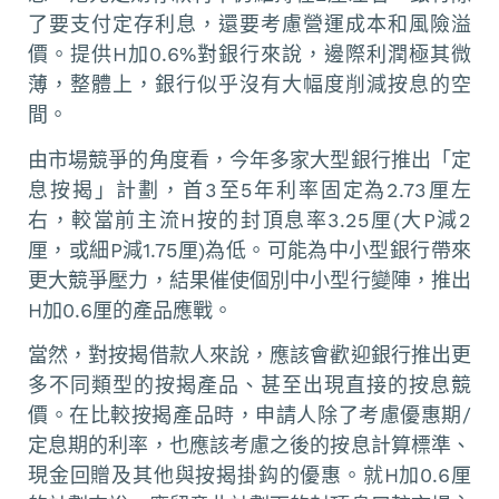
了要支付定存利息，還要考慮營運成本和風險溢
價。提供H加0.6%對銀行來說，邊際利潤極其微
薄，整體上，銀行似乎沒有大幅度削減按息的空
間。
由市場競爭的角度看，今年多家大型銀行推出「定
息按揭」計劃，首3至5年利率固定為2.73厘左
右，較當前主流H按的封頂息率3.25厘(大P減2
厘，或細P減1.75厘)為低。可能為中小型銀行帶來
更大競爭壓力，結果催使個別中小型行變陣，推出
H加0.6厘的產品應戰。
當然，對按揭借款人來說，應該會歡迎銀行推出更
多不同類型的按揭產品、甚至出現直接的按息競
價。在比較按揭產品時，申請人除了考慮優惠期/
定息期的利率，也應該考慮之後的按息計算標準、
現金回贈及其他與按揭掛鈎的優惠。就H加0.6厘