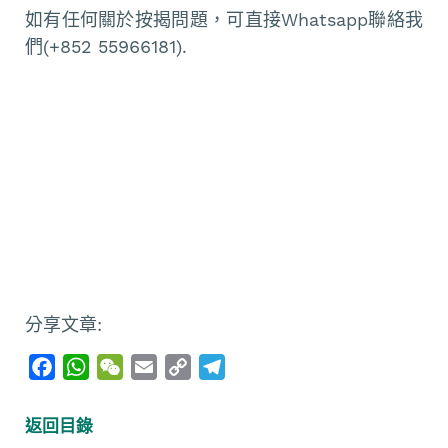
如有任何關於按揭問題，可直接Whatsapp聯絡我
們(+852 55966181).
分享文章:
F
W
W
E
C
T
a
h
e
m
o
e
c
a
C
a
p
l
返回目錄
e
t
h
i
y
e