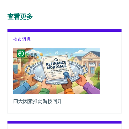
b
s
a
l
L
g
o
A
t
i
r
查看更多
o
p
n
a
k
p
k
m
按市消息
四大因素推動轉按回升