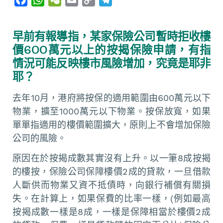
a
h
e
m
o
e
c
a
C
a
p
l
早前有報導指，某家保險公司暫時拒收樓
e
t
h
i
y
e
價600萬元以上的按揭保險申請，有指
b
s
a
l
L
g
情況可能反映樓市風險增加，究竟是耶非
o
A
t
i
r
耶？
o
p
n
a
k
p
k
m
去年10月，港府將按保的適用範圍由600萬元以下
物業，擴至1000萬元以下物業。按保放寬，如果
單單指適用的樓價範圍擴大，原則上不會增加保險
公司的風險。
原因在於按揭成數其實沒有上升。以一筆8成按揭
的樓按，保險公司保障樓價2成的貸款，一旦借款
人斷供而物業又資不抵債時，向銀行補償有關損
失。在計算上，如果保費的比率一樣，(例如最高
按揭成數一樣是8成，一樣是保障相當於樓價2成