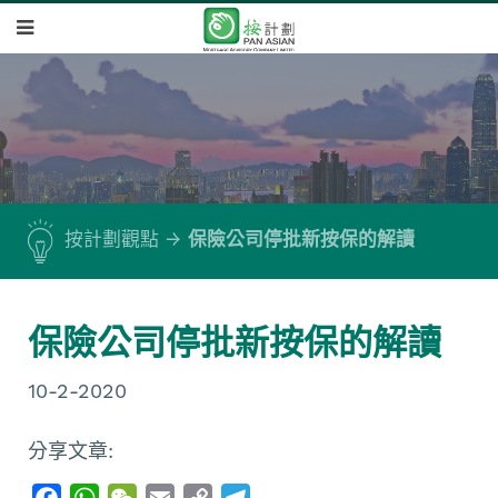
按計劃觀點
保險公司停批新按保的解讀
保險公司停批新按保的解讀
10-2-2020
分享文章:
F
W
W
E
C
T