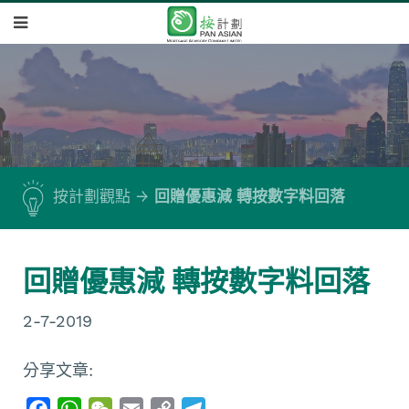
按計劃觀點
回贈優惠減 轉按數字料回落
回贈優惠減 轉按數字料回落
2-7-2019
分享文章:
F
W
W
E
C
T