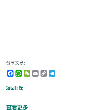
分享文章:
F
W
W
E
C
T
a
h
e
m
o
e
c
a
C
a
p
l
返回目錄
e
t
h
i
y
e
b
s
a
l
L
g
o
A
t
i
r
查看更多