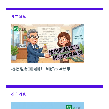
o
p
n
a
k
p
k
m
按市消息
按揭現金回贈回升 利好市場穩定
按市消息