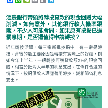
a
h
e
m
o
e
c
a
C
a
p
l
滙豐銀行帶頭將轉按貸款的現金回贈大幅
e
t
h
i
y
e
削減。如無意外，其他銀行較大機率跟
b
s
a
l
L
g
隨，不少人可能會問，如果原有按揭已過
o
A
t
i
r
罰息期，是否還值得申請轉按？
o
p
n
a
k
p
k
m
近年轉按活躍，每三宗新批按揭中，有一宗是轉
按。背後的最主要原因是轉按有實際上的好處，例
如今年上半年，一般轉按可獲貸款額2%的現金回
贈，相當於抵消大半年的利息支出。在條件合適的
情況下，按揭借款人理應善用轉按，變相節省利息
支出。