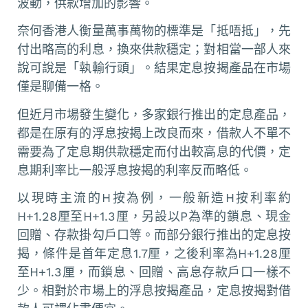
波動，供款增加的影響。
奈何香港人衡量萬事萬物的標準是「抵唔抵」，先
付出略高的利息，換來供款穩定；對相當一部人來
說可說是「執輸行頭」。結果定息按揭產品在市場
僅是聊備一格。
但近月市場發生變化，多家銀行推出的定息產品，
都是在原有的浮息按揭上改良而來，借款人不單不
需要為了定息期供款穩定而付出較高息的代價，定
息期利率比一般浮息按揭的利率反而略低。
以現時主流的H按為例，一般新造H按利率約
H+1.28厘至H+1.3厘，另設以P為準的鎖息、現金
回贈、存款掛勾戶口等。而部分銀行推出的定息按
揭，條件是首年定息1.7厘，之後利率為H+1.28厘
至H+1.3厘，而鎖息、回贈、高息存款戶口一樣不
少。相對於市場上的浮息按揭產品，定息按揭對借