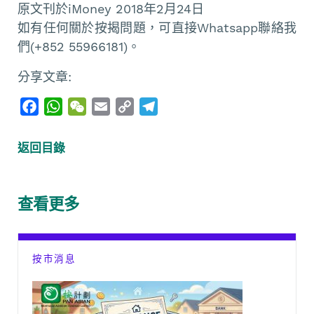
原文刊於iMoney 2018年2月24日
如有任何關於按揭問題，可直接Whatsapp聯絡我
們(+852 55966181)。
分享文章:
F
W
W
E
C
T
a
h
e
m
o
e
c
a
C
a
p
l
返回目錄
e
t
h
i
y
e
b
s
a
l
L
g
o
A
t
i
r
查看更多
o
p
n
a
k
p
k
m
按市消息