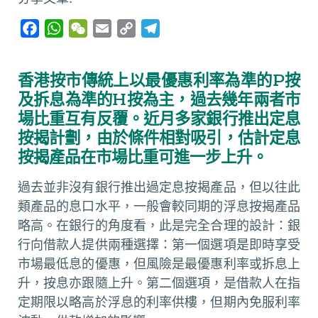
F
W
W
E
C
T
a
h
e
m
o
e
c
a
C
a
p
l
香港按市傳統上以最優惠利率為準的P按
e
t
h
i
y
e
及拆息為準的H按為主，過去幾年兩者市
b
s
a
l
L
g
場比重互有反覆。近月多家銀行推出定息
o
A
t
i
r
按揭計劃，由於條件相對吸引，估計定息
o
p
n
a
按揭產品在市場比重可進一步上升。
k
p
k
m
過去並非沒有銀行推出過定息按揭產品，但以往此
類產品的息口水平，一般會較同期的浮息按揭產品
略高。在銀行的角度看，此是完全合理的設計：銀
行向借款人提供兩種選擇：第一個選項是即時享受
市場最低息的優惠，但風險是最優惠利率或拆息上
升，按息亦跟隨上升。第二個選項，是借款人在指
定期限以略高於浮息的利率供樓，但期內免服利率