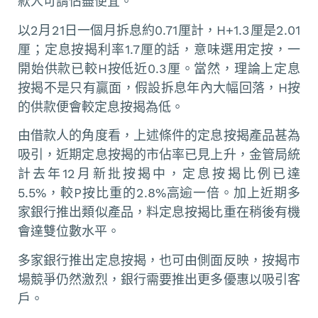
款人可謂佔盡便宜。
以2月21日一個月拆息約0.71厘計，H+1.3厘是2.01
厘；定息按揭利率1.7厘的話，意味選用定按，一
開始供款已較H按低近0.3厘。當然，理論上定息
按揭不是只有贏面，假設拆息年內大幅回落，H按
的供款便會較定息按揭為低。
由借款人的角度看，上述條件的定息按揭產品甚為
吸引，近期定息按揭的市佔率已見上升，金管局統
計去年12月新批按揭中，定息按揭比例已達
5.5%，較P按比重的2.8%高逾一倍。加上近期多
家銀行推出類似產品，料定息按揭比重在稍後有機
會達雙位數水平。
多家銀行推出定息按揭，也可由側面反映，按揭市
場競爭仍然激烈，銀行需要推出更多優惠以吸引客
戶。