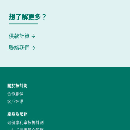
想了解更多？
供款計算
聯絡我們
關於按計劃
合作夥伴
客戶評語
產品及服務
最優惠利率按揭計劃