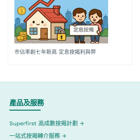
市佔率創七年新高 定息按揭利與弊
產品及服務
Superfirst 高成數按揭計劃
一站式按揭轉介服務