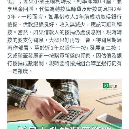
低）；如果小業主順利轉按，利率即減0.4厘，兼
享現金回贈，代價為轉按律師費及新按罰息期2至
3年。一般而言，如果借款人2年前成功取得銀行
按揭、供款紀錄良好、收入無減少，應該可順利轉
按。當然，如果借款人的按揭仍處罰息期，現時轉
按的要支付罰息，大概只好再等一會，待罰息期過
再作部署。至於近2年以銀行一按+發展商二按；
又或整筆發展商一按購買新盤的買家，因估值及銀
行按揭成數限制，現時要將按揭組合轉至銀行仍有
一定難度。