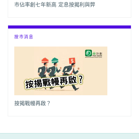
市佔率創七年新高 定息按揭利與弊
按市消息
按揭戰幔再啟？