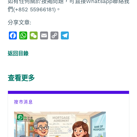
如有任何關於按揭問題，可直接Whatsapp聯絡我
們(+852 55966181)。
分享文章:
F
W
W
E
C
T
a
h
e
m
o
e
c
a
C
a
p
l
返回目錄
e
t
h
i
y
e
b
s
a
l
L
g
o
A
t
i
r
查看更多
o
p
n
a
k
p
k
m
按市消息