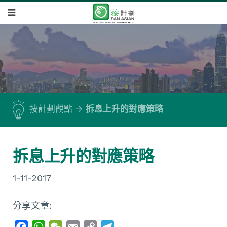
按計劃觀點
拆息上升的對應策略
拆息上升的對應策略
1-11-2017
分享文章:
F
W
W
E
C
T