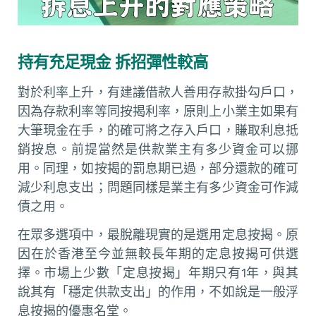
持有充足現金 拆招彈性較高
對於利率上升，有建議借款人善用存款掛勾戶口，
因為存款利率等同按揭利率，原則上小業主如果有
大筆現金在手，的確可將之存入戶口，賺取利息抵
銷按息。前提當然是供款業主有多少資金可以挪
用。同理，如按揭的罰息期已過，部分還款的確可
減少利息支出；問題同樣是業主有多少資金可作減
債之用。
在眾多選項中，最脫離現實的是選用定息按揭。原
因在於香港至今並無較長年期的定息按揭可供選
擇。市場上少數「定息按揭」年期只有1年，與其
說其有「穩定供款支出」的作用，不如說是一般浮
息按揭的優惠名堂。