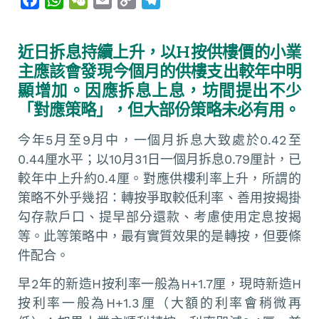
a
h
e
m
o
e
c
a
C
a
p
l
近日拆息持續上升，以H按供樓價的小業
e
t
h
i
y
e
主應該會發現今個月的供樓支出較年中明
b
s
a
l
L
g
顯增加。因應拆息上息，坊間提出不少
o
A
t
i
r
「對應策略」，但大部份策略未必有用。
o
p
n
a
k
p
k
m
今年5月至9月中，一個月拆息大致處於0.42至
0.44厘水平；以10月31日一個月拆息0.79厘計，已
較年中上升約0.4厘。對應供樓利率上升，所謂的
策略不外乎幾招：轉按爭取較低利率、善用按揭掛
勾存款戶口、提早部分還款、考慮使用定息按揭
等。此等策略中，最有實質效果的是轉按，但要條
件配合。
早2年的新造H按利率一般為H+1.7厘，現時新造H
按利率一般為H+1.3厘（大額的利率會稍微再