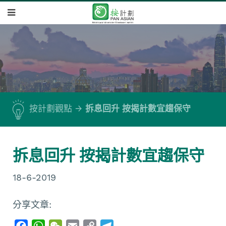
按計劃觀點
拆息回升 按揭計數宜趨保守
拆息回升 按揭計數宜趨保守
18-6-2019
分享文章:
F
W
W
E
C
T