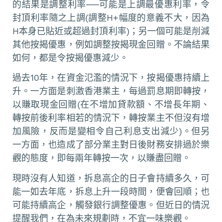
的結果是調整利率──可能是上調最優惠利率，令
封頂利率隨之上調(調整H+幅度的意義不大，因為
H本身已貼近或超過封頂利率)；另一個可能是削減
其他按揭優惠，例如調整按揭現金回贈。不論結果
如何，都是令按揭優惠減少。
過去10年，在資金氾濫的情況下，按揭優惠持續上
升。一方面是刺激香港業主，每過罰息期即轉按，
以賺取現金回贈(在不增加貸款額、不增長年期、
轉按前後利率相若的情況下，轉按業主不但沒有增
加風險，反而是變相令自己利息支出減少)。但另
一方面，也造成了部分業主對日後財務安排過於樂
觀的態度，即每兩年轉按一次，以賺盡回贈。
現時沒有人知道，拆息高企的日子會持續多久，可
能一如去年底，拆息上升一段時間，便會回順；也
可能持續高企，觸發銀行調整優惠。但近日的情況
提醒我們，在為未來規劃時，不宜一味樂觀。