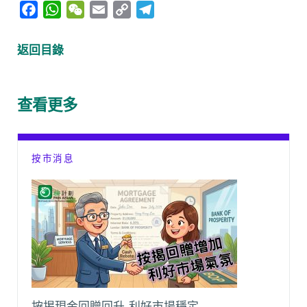
F
W
W
E
C
T
a
h
e
m
o
e
c
a
C
a
p
l
返回目錄
e
t
h
i
y
e
b
s
a
l
L
g
o
A
t
i
r
查看更多
o
p
n
a
k
p
k
m
按市消息
按揭現金回贈回升 利好市場穩定