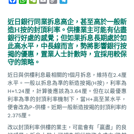
a
h
e
m
o
e
c
a
C
a
p
l
近日銀行同業拆息高企，甚至高於一般新
e
t
h
i
y
e
造H按的封頂利率。供樓業主可能有佔盡
b
s
a
l
L
g
銀行好處的感覺；但如果拆息長期處於如
o
A
t
i
r
此高水平，中長線而言，勢將影響銀行按
o
p
n
a
揭的優惠，置業人士計數時，宜採用較保
k
p
k
m
守的策略。
近日與供樓利息最相關的1個月拆息，維持在2.4厘
水平。一般以拆息為準的新造按揭(H按)，利率為
H+1.24厘，計算後應該為3.64厘。但在以最優惠
利率為準的封頂利率機制下，當H+高至某水平，
便會改為P-供樓。近期一般新造按揭的封頂利率約
2.375厘。
改以封頂利率供樓的業主，可能會有「贏盡」的良