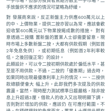
一手市場，但部分投資者焦點分散至一手市場，二
手放盤供不應求的情況可望略為紓緩。
對 發展商來說，反正新盤主力供應600萬元以上
的中、上價物業，提供二按亦習以為常，應該會歡
迎收緊600萬元以下物業按揭成數的措施。 對有
意透過二按購 置新盤的置業人士卻需要留意，現
時市場上多數新盤二按，大都有供款假期（例如首
2年免息免供），或初期低息（例如首2年利率較
低，之後回復正常）的設計。
此類設計，可以令二按初期供款處於偏低水平，甚
至是不用供款。不過，二按的「優惠期」過去時，
如果同時出現最優惠利率上升的情況，一、二按供
款總額便會大 幅上升，此即我們多次提及的供款
震盪。當然，現時壓力測試標準日趨嚴格，除非按
息上升超過3厘，借款人的收入又出現明顯下調，
否則對於增加的供款，應該仍 在可應付範圍。不
過，在穩健理財的角度而言，置業人士選用此類有