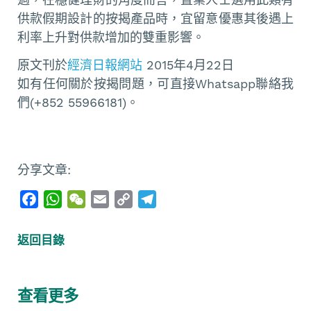
供款假期設計的按揭產品時，宜留意優惠其後遇上
利率上升對供款增加的雙重影響。
原文刊於
經濟日報網站
2015年4月22日
如有任何關於按揭問題，可直接Whatsapp聯絡我
們(+852 55966181)。
分享文章:
F
W
W
E
C
T
a
h
e
m
o
e
c
a
C
a
p
l
返回目錄
e
t
h
i
y
e
b
s
a
l
L
g
o
A
t
i
r
查看更多
o
p
n
a