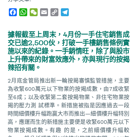
F
W
W
E
C
T
a
h
e
m
o
e
c
a
C
a
p
l
據報截至上周末，4月份一手住宅銷售成
e
t
h
i
y
e
交已逾2,500伙，打破一手樓銷售條例實
b
s
a
l
L
g
施以來的紀錄。一手銷情旺，除了與股市
o
A
t
i
r
上升帶來的財富效應外，亦與現行的按揭
o
p
n
a
辣招有關。
k
p
k
m
2月底金管局推出新一輪按揭審慎監管措施，主要
為收緊600萬元以下物業的按揭成數，由7成收緊
至6成；以及收緊第二套按揭物業、非住宅物業按
揭的壓力測 試標準。新措施被指是因應過去一段
時間細價樓升幅跑贏大市而推出—細價樓升幅特別
高，應運而生的新措施主要便是收緊600萬元以下
物業按揭成數。有趣 的是，之前細價樓升幅較