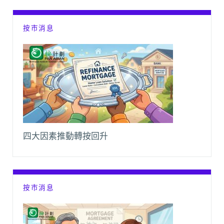
k
p
k
m
按市消息
四大因素推動轉按回升
按市消息