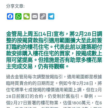
分享文章:
F
W
W
E
C
T
a
h
e
m
o
e
c
a
C
a
p
l
金管局上周五(14日)宣布，將2月28日調
e
t
h
i
y
e
整的按揭貸款指引適用範圍擴大至此前簽
b
s
a
l
L
g
訂臨約的樓花住宅。代表此前以建築期付
o
A
t
i
r
款安排購入樓花住宅的買家，按揭成數上
o
p
n
a
限可望提高。但措施是否有助眾多樓花業
k
p
k
m
主完成交易，仍有待觀察。
過去金管局每次調整按揭指引，適用範圍都是根據
臨時買賣合約的日期而定。例如今年2月28日，將
住宅標準七成按揭的樓價適用範圍上調，但在2月
28日前簽訂的合約，仍受制於舊指引。舉例，一
個2月27日簽署的樓花物業，估值1800萬元，在6