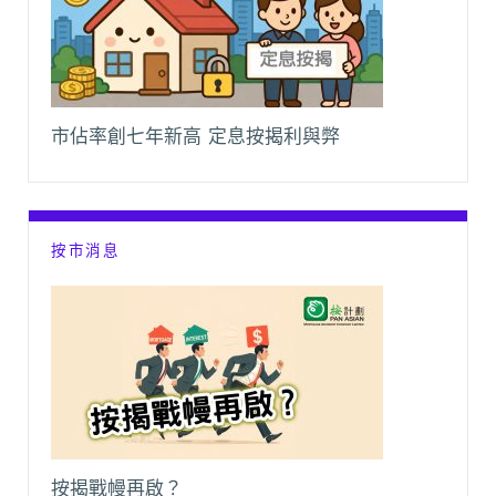
市佔率創七年新高 定息按揭利與弊
按市消息
按揭戰幔再啟？