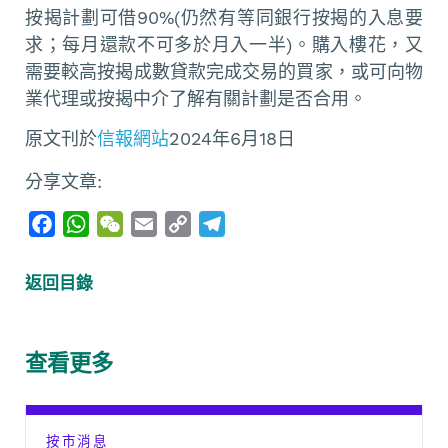
按揭計劃可借90%(仍然有等同銀行按揭的入息要
求；每月還款不可多於月入一半)。購入樓花，又
需要較高按揭成數貸款完成交易的買家，或可向物
業代理或按揭中介了解有關計劃是否合用。
原文刊於
信報網站
2024年6月18日
分享文章:
F
W
W
E
C
T
a
h
e
m
o
e
c
a
C
a
p
l
返回目錄
e
t
h
i
y
e
b
s
a
l
L
g
o
A
t
i
r
查看更多
o
p
n
a
k
p
k
m
按市消息