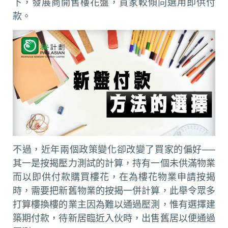
下，發展商開售樓花盤，買家較傾向選用即供付
款。
不過，近年兩個政策變化卻改變了買家的偏好──
其一是按揭壓力測試的計算，持有一個未供滿物業
而以即供付款購買樓花，在為樓花物業申請按揭
時，需要把新舊物業的按揭一併計算，此舉令眾多
打算樓換樓的業主因為難以通過壓測，惟有選擇建
築期付款，待新居臨近入伙時，出售舊居以便通過