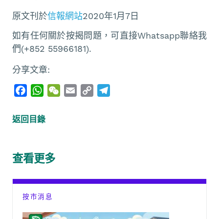
原文刊於
信報網站
2020年1月7日
如有任何關於按揭問題，可直接Whatsapp聯絡我
們(+852 55966181).
分享文章:
F
W
W
E
C
T
a
h
e
m
o
e
c
a
C
a
p
l
返回目錄
e
t
h
i
y
e
b
s
a
l
L
g
o
A
t
i
r
查看更多
o
p
n
a
k
p
k
m
按市消息