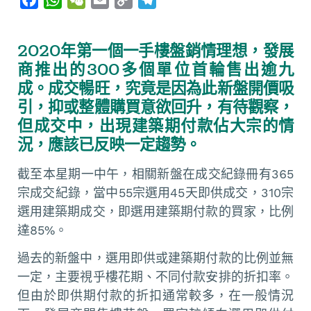
a
h
e
m
o
e
c
a
C
a
p
l
2020年第一個一手樓盤銷情理想，發展
e
t
h
i
y
e
商推出的300多個單位首輪售出逾九
b
s
a
l
L
g
成。成交暢旺，究竟是因為此新盤開價吸
o
A
t
i
r
引，抑或整體購買意欲回升，有待觀察，
o
p
n
a
但成交中，出現建築期付款佔大宗的情
k
p
k
m
況，應該已反映一定趨勢。
截至本星期一中午，相關新盤在成交紀錄冊有365
宗成交紀錄，當中55宗選用45天即供成交，310宗
選用建築期成交，即選用建築期付款的買家，比例
達85%。
過去的新盤中，選用即供或建築期付款的比例並無
一定，主要視乎樓花期、不同付款安排的折扣率。
但由於即供期付款的折扣通常較多，在一般情況