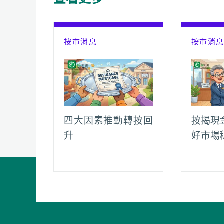
o
p
n
a
k
p
k
m
按市消息
按市消
四大因素推動轉按回
按揭現
升
好市場