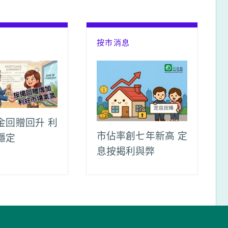
息
按市消息
金回贈回升 利
市佔率創七年新高 定
穩定
息按揭利與弊