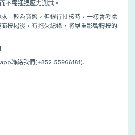
而不需通過壓力測試。
要求上較為寬鬆，但銀行批核時，一樣會考慮
展商按揭後，有拖欠紀錄，將嚴重影響轉按的
日
絡我們(+852 55966181).