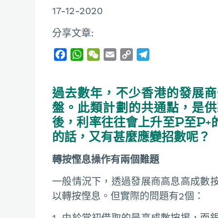
17-12-2020
分享文章:
F
W
W
E
C
T
a
h
e
m
o
e
c
a
C
a
p
l
過去數年，不少香港的發展商
e
t
h
i
y
e
b
s
a
l
L
g
盤。此類計劃的共通點，是供
o
A
t
i
r
後，利率往往會上升至P至P+
o
p
n
a
的話，又有甚麼應變招數呢？
k
p
k
m
轉按慳息操作有兩個難題
一般情況下，透過發展商高息高成數
以轉按慳息。但實際的問題有2個：
1. 由於當初借取的是高成數按揭，