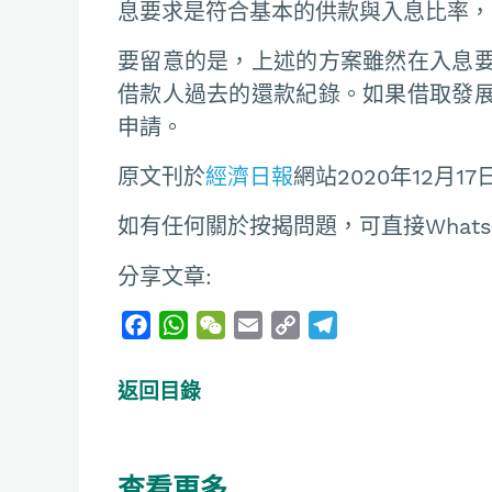
息要求是符合基本的供款與入息比率，
要留意的是，上述的方案雖然在入息
借款人過去的還款紀錄。如果借取發
申請。
原文刊於
經濟日報
網站2020年12月17
如有任何關於按揭問題，可直接Whatsapp聯
分享文章:
F
W
W
E
C
T
a
h
e
m
o
e
c
a
C
a
p
l
返回目錄
e
t
h
i
y
e
b
s
a
l
L
g
o
A
t
i
r
查看更多