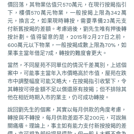
價回落，其物業估值只570萬元，在現行按揭指引
下，樓價570萬元物業，一般按揭上限為342萬
元，換言之，如果現時轉按，需要準備23萬元支
付新舊按揭的差額。考慮過後，劉先生唯有押後轉
按計劃。值得留意的是，2015年2月27日之前，
600萬元以下物業，一般按揭成數上限為70%，如
果事主當年借足7成，轉按的難度會更大。
當然，不同屋苑不同單位的情況千差萬別，上述個
案中，可能事主當年入市價略高於市值，屋苑在跌
市中調整幅度可能又略大，在按揭指引收緊下，令
其轉按可得金額不足以償還原有按揭；但不排除其
他在相近時期入市的業主，仍可成功轉按。
說回劉先生的個案，其實以每月供款的角度考慮，
轉按與不轉按，每月供款差距不足200元，可說無
關痛癢。理論上，事主如有能力支付新按按揭的差
價，亦可視為部份提早還款，但一般人大概不會為