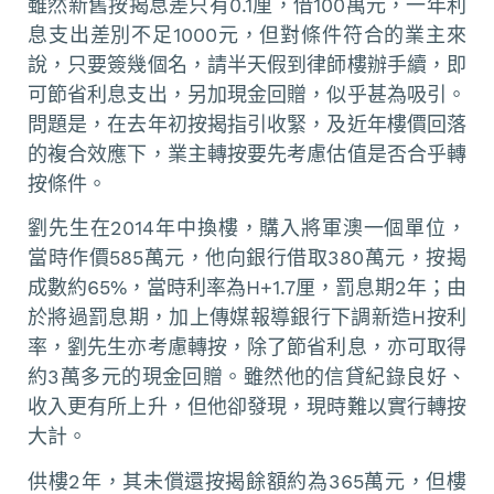
雖然新舊按揭息差只有0.1厘，借100萬元，一年利
息支出差別不足1000元，但對條件符合的業主來
說，只要簽幾個名，請半天假到律師樓辦手續，即
可節省利息支出，另加現金回贈，似乎甚為吸引。
問題是，在去年初按揭指引收緊，及近年樓價回落
的複合效應下，業主轉按要先考慮估值是否合乎轉
按條件。
劉先生在2014年中換樓，購入將軍澳一個單位，
當時作價585萬元，他向銀行借取380萬元，按揭
成數約65%，當時利率為H+1.7厘，罰息期2年；由
於將過罰息期，加上傳媒報導銀行下調新造H按利
率，劉先生亦考慮轉按，除了節省利息，亦可取得
約3萬多元的現金回贈。雖然他的信貸紀錄良好、
收入更有所上升，但他卻發現，現時難以實行轉按
大計。
供樓2年，其未償還按揭餘額約為365萬元，但樓