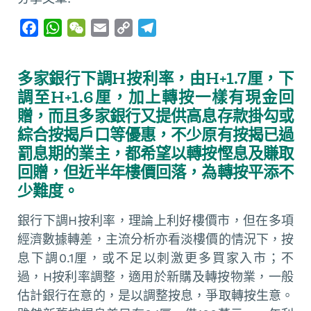
F
W
W
E
C
T
a
h
e
m
o
e
c
a
C
a
p
l
多家銀行下調H按利率，由H+1.7厘，下
e
t
h
i
y
e
調至H+1.6厘，加上轉按一樣有現金回
b
s
a
l
L
g
贈，而且多家銀行又提供高息存款掛勾或
o
A
t
i
r
綜合按揭戶口等優惠，不少原有按揭已過
o
p
n
a
罰息期的業主，都希望以轉按慳息及賺取
k
p
k
m
回贈，但近半年樓價回落，為轉按平添不
少難度。
銀行下調H按利率，理論上利好樓價市，但在多項
經濟數據轉差，主流分析亦看淡樓價的情況下，按
息下調0.1厘，或不足以刺激更多買家入市；不
過，H按利率調整，適用於新購及轉按物業，一般
估計銀行在意的，是以調整按息，爭取轉按生意。