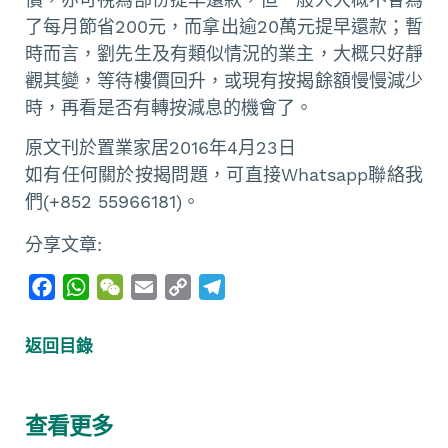
了每月節省200元，而拿出逾20萬元提早還款；暫
時而言，劉先生及有類似情況的業主，大概只好靜
觀其變，等待樓價回升，或現有按揭餘額慢慢減少
時，再看是否有轉按減息的機會了。
原文刊於置業家居2016年4月23日
如有任何關於按揭問題，可直接Whatsapp聯絡我
們(+852 55966181)。
分享文章:
F
W
W
E
C
T
a
h
e
m
o
e
c
a
C
a
p
l
返回目錄
e
t
h
i
y
e
b
s
a
l
L
g
o
A
t
i
r
查看更多
o
p
n
a