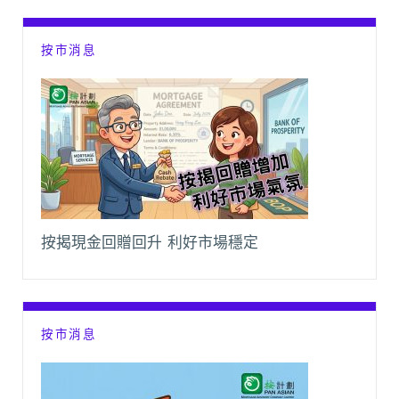
k
p
k
m
按市消息
按揭現金回贈回升 利好市場穩定
按市消息