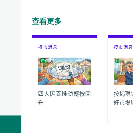
e
t
h
i
y
e
b
s
a
l
L
g
o
A
t
i
r
查看更多
o
p
n
a
k
p
k
m
按市消息
按市消
四大因素推動轉按回
按揭現
升
好市場