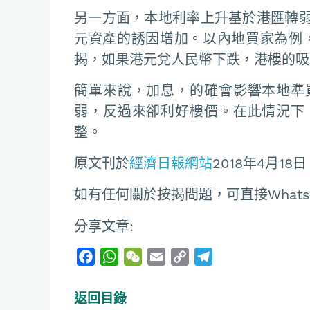
另一方面，本地利率上升基於港匯轉
元資產的誘因增加。以內地買家為例，
揭，如果港元兌人民幣下跌，港樓的吸
簡單來說，加息，的確會影響本地準
弱，反過來卻利好樓價。在此情況下
整。
原文刊於
經濟日報網站
2018年4月18日
如有任何關於按揭問題，可直接Whatsapp
分享文章:
F
W
W
E
C
T
a
h
e
m
o
e
c
a
C
a
p
l
返回目錄