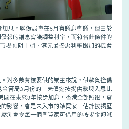
續加息。聯儲局會在5月有議息會議，但由於
聞發報的議息會議調整利率，而符合此條件的
一如市場預期上調，港元最優惠利率跟加的機會
大。對多數有樓要供的業主來說，供款負擔偏
(見金管局3月份的「未償還按揭供款與入息比
使美國在未來3年按步加息，香港全部照跟，實
接的影響，會是未入市的準買家—估計按揭壓
，壓測會令每一個準買家可借用的按揭金額減