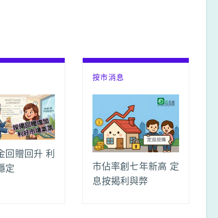
息
按市消息
金回贈回升 利
市佔率創七年新高 定
穩定
息按揭利與弊