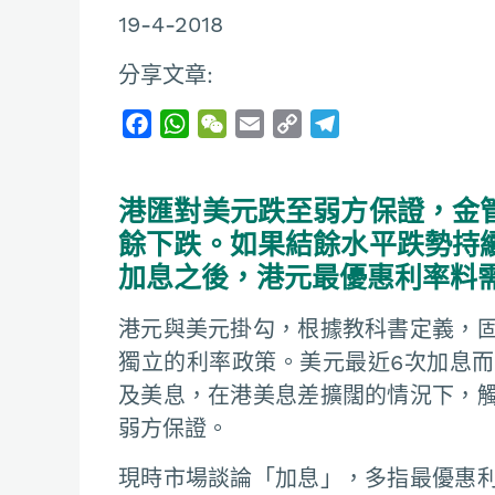
19-4-2018
分享文章:
F
W
W
E
C
T
a
h
e
m
o
e
c
a
C
a
p
l
港匯對美元跌至弱方保證，金
e
t
h
i
y
e
b
s
a
l
L
g
餘下跌。如果結餘水平跌勢持
o
A
t
i
r
加息之後，港元最優惠利率料
o
p
n
a
k
p
k
m
港元與美元掛勾，根據教科書定義，
獨立的利率政策。美元最近6次加息
及美息，在港美息差擴闊的情況下，
弱方保證。
現時市場談論「加息」，多指最優惠