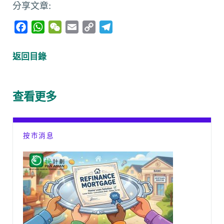
分享文章:
F
W
W
E
C
T
a
h
e
m
o
e
c
a
C
a
p
l
返回目錄
e
t
h
i
y
e
b
s
a
l
L
g
o
A
t
i
r
查看更多
o
p
n
a
k
p
k
m
按市消息