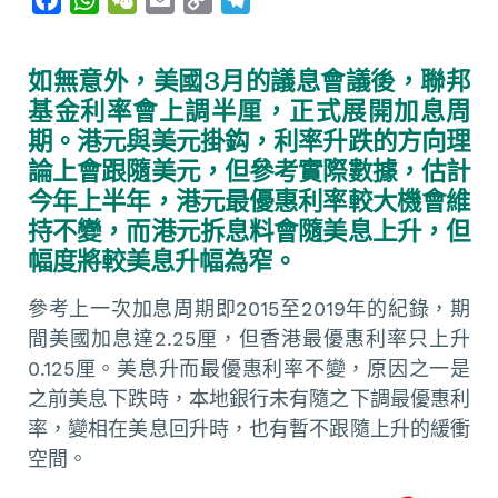
a
h
e
m
o
e
c
a
C
a
p
l
如無意外，美國3月的議息會議後，聯邦
e
t
h
i
y
e
基金利率會上調半厘，正式展開加息周
b
s
a
l
L
g
期。港元與美元掛鈎，利率升跌的方向理
o
A
t
i
r
論上會跟隨美元，但參考實際數據，估計
o
p
n
a
今年上半年，港元最優惠利率較大機會維
k
p
k
m
持不變，而港元拆息料會隨美息上升，但
幅度將較美息升幅為窄。
參考上一次加息周期即2015至2019年的紀錄，期
間美國加息達2.25厘，但香港最優惠利率只上升
0.125厘。美息升而最優惠利率不變，原因之一是
之前美息下跌時，本地銀行未有隨之下調最優惠利
率，變相在美息回升時，也有暫不跟隨上升的緩衝
空間。