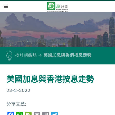
按計劃觀點
美國加息與香港按息走勢
美國加息與香港按息走勢
23-2-2022
分享文章:
F
W
W
E
C
T