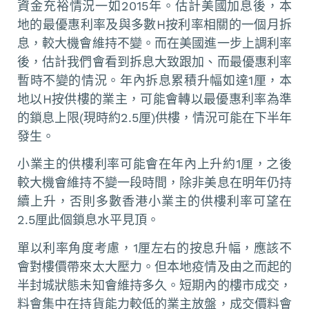
資金充裕情況一如2015年。估計美國加息後，本
地的最優惠利率及與多數H按利率相關的一個月拆
息，較大機會維持不變。而在美國進一步上調利率
後，估計我們會看到拆息大致跟加、而最優惠利率
暫時不變的情況。年內拆息累積升幅如達1厘，本
地以H按供樓的業主，可能會轉以最優惠利率為準
的鎖息上限(現時約2.5厘)供樓，情況可能在下半年
發生。
小業主的供樓利率可能會在年內上升約1厘，之後
較大機會維持不變一段時間，除非美息在明年仍持
續上升，否則多數香港小業主的供樓利率可望在
2.5厘此個鎖息水平見頂。
單以利率角度考慮，1厘左右的按息升幅，應該不
會對樓價帶來太大壓力。但本地疫情及由之而起的
半封城狀態未知會維持多久。短期內的樓市成交，
料會集中在持貨能力較低的業主放盤，成交價料會