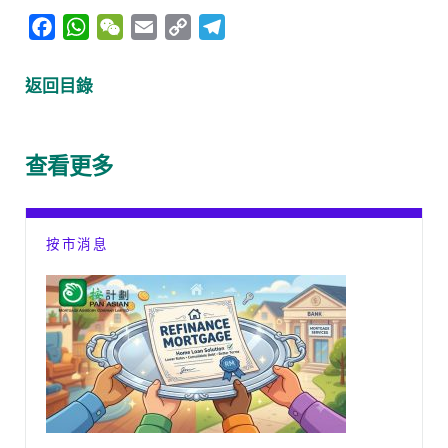
F
W
W
E
C
T
a
h
e
m
o
e
c
a
C
a
p
l
返回目錄
e
t
h
i
y
e
b
s
a
l
L
g
o
A
t
i
r
查看更多
o
p
n
a
k
p
k
m
按市消息