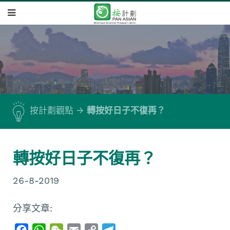
按計劃觀點
轉按好日子不復再？
轉按好日子不復再？
26-8-2019
分享文章:
F
W
W
E
C
T