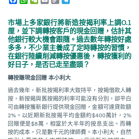
a
h
e
m
o
e
c
a
C
a
p
l
市場上多家銀行將新造按揭利率上調0.1
e
t
h
i
y
e
厘，並下調轉按客戶的現金回贈，估計其
b
s
a
l
L
g
他銀行較大機會跟隨。過去數年轉按好處
o
A
t
i
r
多多，不少業主養成了定時轉按的習慣，
o
p
n
a
在銀行陸續削減轉按優惠後，轉按獲利的
k
p
k
m
好日子，是否已走至盡頭？
轉按賺現金回贈 本小利大
過去幾年，新批按揭利率大致持平，按揭借款人轉
按，新按揭與舊按揭的利率可能沒有分別，卻平白
可由轉按獲新銀行提供現金回贈，金額可達貸款額
2%。以近期新批按揭平均金額約$400萬計，2%
回贈便是$8萬，相當於大半年的按息支出。而轉
按的成本，只是數千元的律師費。本小利大，自然