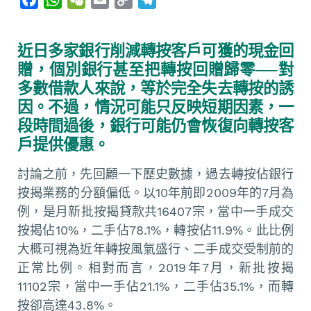
a
h
e
m
o
e
c
a
C
a
p
l
近日多家銀行削減轉按客戶可獲的現金回
e
t
h
i
y
e
贈，個別銀行甚至把轉按回贈歸零──對
b
s
a
l
L
g
多數借款人來說，等於完全失去轉按的誘
o
A
t
i
r
因。不過，情況可能只反映短期因素，一
o
p
n
a
段時間過後，銀行可能仍會恢復向轉按客
k
p
k
m
戶提供優惠。
討論之前，先回顧一下歷史數據，過去轉按佔銀行
按揭業務的分額偏低。以10年前即2009年的7月為
例，是月新批按揭貸款共16407宗，當中一手成交
按揭佔10%，二手佔78.1%，轉按佔11.9%。此比例
大概可視為近年轉按風氣盛行、二手成交受制前的
正常比例。相對而言，2019年7月，新批按揭
11102宗，當中一手佔21.1%，二手佔35.1%，而轉
按卻高達43.8%。