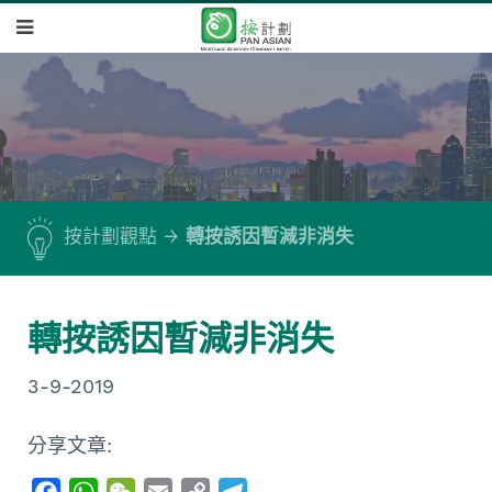
按計劃觀點
轉按誘因暫減非消失
轉按誘因暫減非消失
3-9-2019
分享文章:
F
W
W
E
C
T