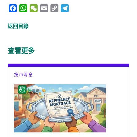
F
W
W
E
C
T
a
h
e
m
o
e
c
a
C
a
p
l
返回目錄
e
t
h
i
y
e
b
s
a
l
L
g
o
A
t
i
r
查看更多
o
p
n
a
k
p
k
m
按市消息