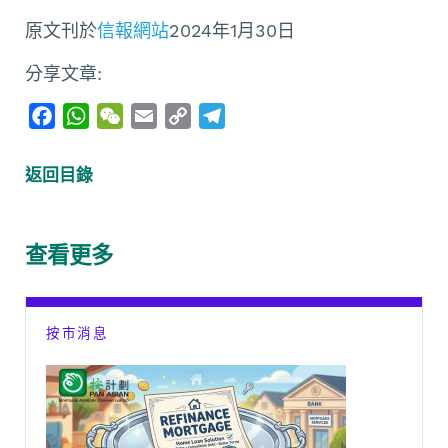
原文刊於
信報網站
2024年1月30日
分享文章:
F
W
W
E
C
T
a
h
e
m
o
e
c
a
C
a
p
l
返回目錄
e
t
h
i
y
e
b
s
a
l
L
g
o
A
t
i
r
查看更多
o
p
n
a
k
p
k
m
按市消息