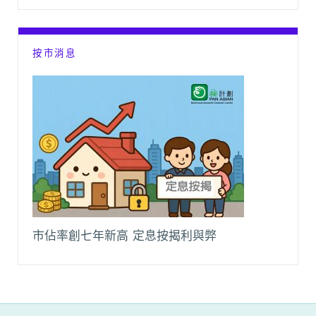
按市消息
市佔率創七年新高 定息按揭利與弊