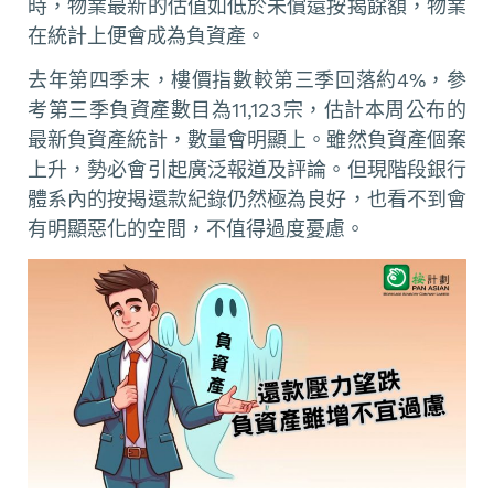
時，物業最新的估值如低於未償還按揭餘額，物業
在統計上便會成為負資產。
去年第四季末，樓價指數較第三季回落約4%，參
考第三季負資產數目為11,123宗，估計本周公布的
最新負資產統計，數量會明顯上。雖然負資產個案
上升，勢必會引起廣泛報道及評論。但現階段銀行
體系內的按揭還款紀錄仍然極為良好，也看不到會
有明顯惡化的空間，不值得過度憂慮。