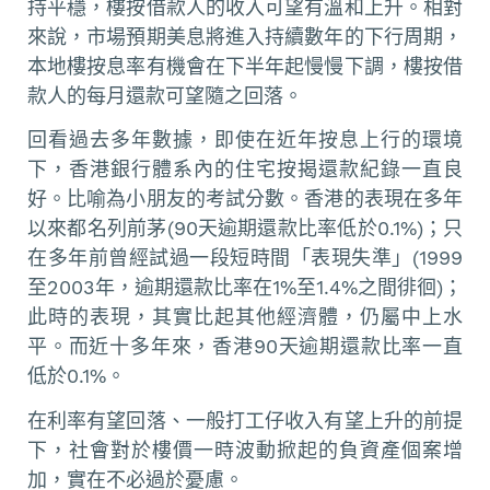
持平穩，樓按借款人的收入可望有溫和上升。相對
來說，市場預期美息將進入持續數年的下行周期，
本地樓按息率有機會在下半年起慢慢下調，樓按借
款人的每月還款可望隨之回落。
回看過去多年數據，即使在近年按息上行的環境
下，香港銀行體系內的住宅按揭還款紀錄一直良
好。比喻為小朋友的考試分數。香港的表現在多年
以來都名列前茅(90天逾期還款比率低於0.1%)；只
在多年前曾經試過一段短時間「表現失準」(1999
至2003年，逾期還款比率在1%至1.4%之間徘徊)；
此時的表現，其實比起其他經濟體，仍屬中上水
平。而近十多年來，香港90天逾期還款比率一直
低於0.1%。
在利率有望回落、一般打工仔收入有望上升的前提
下，社會對於樓價一時波動掀起的負資產個案增
加，實在不必過於憂慮。