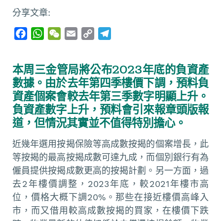
分享文章:
F
W
W
E
C
T
a
h
e
m
o
e
c
a
C
a
p
l
本周三金管局將公布2023年底的負資產
e
t
h
i
y
e
數據。由於去年第四季樓價下調，預料負
b
s
a
l
L
g
資產個案會較去年第三季數字明顯上升。
o
A
t
i
r
負資產數字上升，預料會引來報章頭版報
o
p
n
a
道，但情況其實並不值得特別擔心。
k
p
k
m
近幾年選用按揭保險等高成數按揭的個案增長，此
等按揭的最高按揭成數可達九成，而個別銀行有為
僱員提供按揭成數更高的按揭計劃。另一方面，過
去2年樓價調整，2023年底，較2021年樓市高
位，價格大概下調20%。那些在接近樓價高峰入
市，而又借用較高成數按揭的買家，在樓價下跌