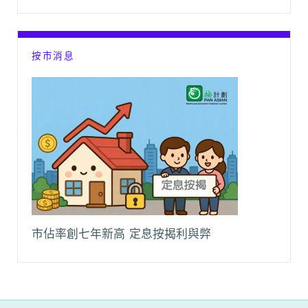
按市消息
市佔率創七年新高 定息按揭利與弊