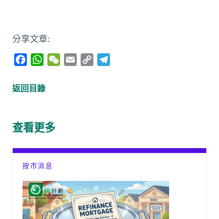
分享文章:
F
W
W
E
C
T
a
h
e
m
o
e
c
a
C
a
p
l
返回目錄
e
t
h
i
y
e
b
s
a
l
L
g
o
A
t
i
r
查看更多
o
p
n
a
k
p
k
m
按市消息