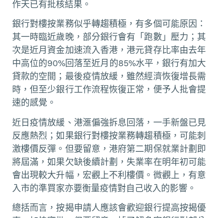
作天已有批核結果。
銀行對樓按業務似乎轉趨積極，有多個可能原因：
其一時臨近歲晚，部分銀行會有「跑數」壓力；其
次是近月資金加速流入香港，港元貸存比率由去年
中高位的90%回落至近月的85%水平，銀行有加大
貸款的空間；最後疫情放緩，雖然經濟恢復增長需
時，但至少銀行工作流程恢復正常，便予人批會提
速的感覺。
近日疫情放緩、港滙偏強拆息回落，一手新盤已見
反應熱烈；如果銀行對樓按業務轉趨積極，可能刺
激樓價反彈。但要留意，港府第二期保就業計劃即
將屆滿，如果欠缺後續計劃，失業率在明年初可能
會出現較大升幅，宏觀上不利樓價。微觀上，有意
入市的準買家亦要衡量疫情對自己收入的影響。
總括而言，按揭申請人應該會歡迎銀行提高按揭優