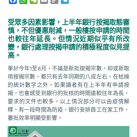
a
h
e
m
o
e
c
a
C
a
p
l
受眾多因素影響，上半年銀行按揭取態審
e
t
h
i
y
e
慎，不但優惠削減，一般樓按申請的時間
b
s
a
l
L
g
也較往年延長。但情況近期似乎有所改
o
A
t
i
r
變，銀行處理按揭申請的積極程度似見提
o
p
n
a
高。
k
p
k
m
單計今年1至8月，不論是新批按揭宗數，抑或新取
用按揭宗數，都只有去年同期的八成左右。在枯燥
的統計數字之外，如果讀者有在上半年有申請按
揭，也會感受到銀行的批核的時間遠較往年為長，
要求的文件也較多。以上情況部分可以由疫情解
釋，有一段時間為防疫，銀行安排員工在家工作，
審批效率明顯受影響。