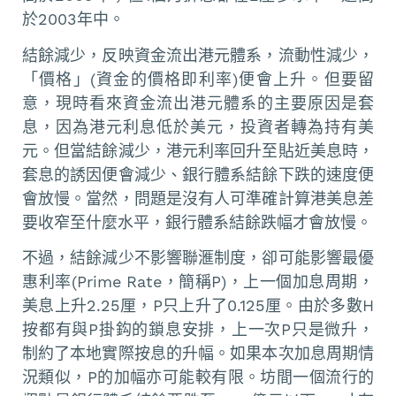
於2003年中。
結餘減少，反映資金流出港元體系，流動性減少，
「價格」(資金的價格即利率)便會上升。但要留
意，現時看來資金流出港元體系的主要原因是套
息，因為港元利息低於美元，投資者轉為持有美
元。但當結餘減少，港元利率回升至貼近美息時，
套息的誘因便會減少、銀行體系結餘下跌的速度便
會放慢。當然，問題是沒有人可準確計算港美息差
要收窄至什麼水平，銀行體系結餘跌幅才會放慢。
不過，結餘減少不影響聯滙制度，卻可能影響最優
惠利率(Prime Rate，簡稱P)，上一個加息周期，
美息上升2.25厘，P只上升了0.125厘。由於多數H
按都有與P掛鈎的鎖息安排，上一次P只是微升，
制約了本地實際按息的升幅。如果本次加息周期情
況類似，P的加幅亦可能較有限。坊間一個流行的