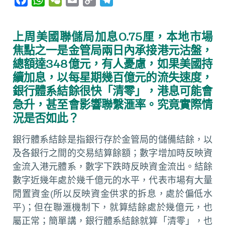
a
h
e
m
o
e
c
a
C
a
p
l
上周美國聯儲局加息0.75厘，本地市場
e
t
h
i
y
e
焦點之一是金管局兩日內承接港元沽盤，
b
s
a
l
L
g
總額達348億元，有人憂慮，如果美國持
o
A
t
i
r
續加息，以每星期幾百億元的流失速度，
o
p
n
a
銀行體系結餘很快「清零」，港息可能會
k
p
k
m
急升，甚至會影響聯繫滙率。究竟實際情
況是否如此？
銀行體系結餘是指銀行存於金管局的儲備結餘，以
及各銀行之間的交易結算餘額；數字增加時反映資
金流入港元體系，數字下跌時反映資金流出。結餘
數字近幾年處於幾千億元的水平，代表市場有大量
閒置資金(所以反映資金供求的拆息，處於偏低水
平)；但在聯滙機制下，就算結餘處於幾億元，也
屬正常；簡單講，銀行體系結餘就算「清零」，也