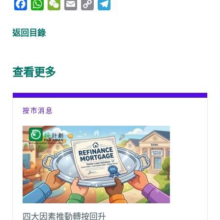
F
W
W
E
C
T
a
h
e
m
o
e
c
a
C
a
p
l
返回目錄
e
t
h
i
y
e
b
s
a
l
L
g
o
A
t
i
r
查看更多
o
p
n
a
k
p
k
m
按市消息
四大因素推動轉按回升