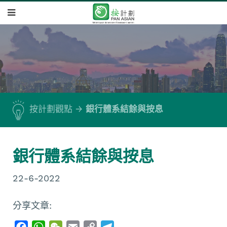
按計劃觀點
銀行體系結餘與按息
銀行體系結餘與按息
22-6-2022
分享文章:
F
W
W
E
C
T