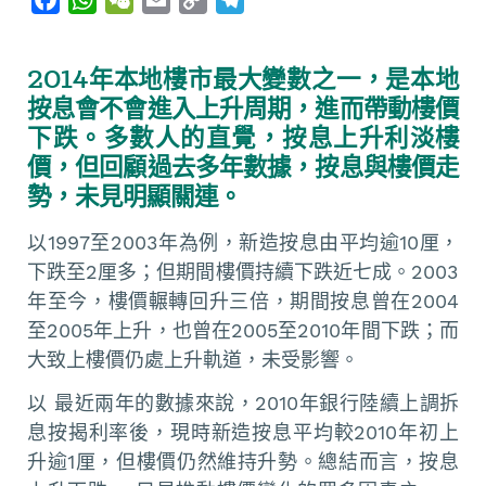
a
h
e
m
o
e
c
a
C
a
p
l
2014年本地樓市最大變數之一，是本地
e
t
h
i
y
e
按息會不會進入上升周期，進而帶動樓價
b
s
a
l
L
g
下跌。多數人的直覺，按息上升利淡樓
o
A
t
i
r
價，但回顧過去多年數據，按息與樓價走
o
p
n
a
勢，未見明顯關連。
k
p
k
m
以1997至2003年為例，新造按息由平均逾10厘，
下跌至2厘多；但期間樓價持續下跌近七成。2003
年至今，樓價輾轉回升三倍，期間按息曾在2004
至2005年上升，也曾在2005至2010年間下跌；而
大致上樓價仍處上升軌道，未受影響。
以 最近兩年的數據來說，2010年銀行陸續上調拆
息按揭利率後，現時新造按息平均較2010年初上
升逾1厘，但樓價仍然維持升勢。總結而言，按息