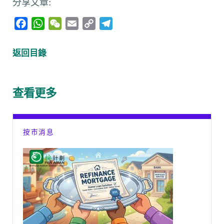
分享文章:
F
W
W
E
C
T
a
h
e
m
o
e
c
a
C
a
p
l
返回目錄
e
t
h
i
y
e
b
s
a
l
L
g
o
A
t
i
r
查看更多
o
p
n
a
k
p
k
m
按市消息