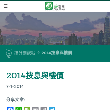
按計劃觀點
2014按息與樓價
2014按息與樓價
7-1-2014
分享文章:
F
W
W
E
C
T