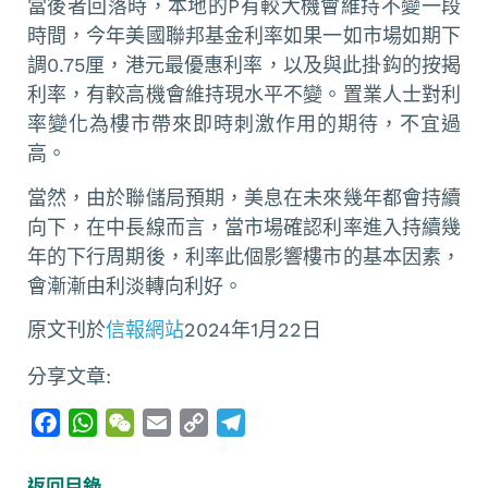
當後者回落時，本地的P有較大機會維持不變一段
時間，今年美國聯邦基金利率如果一如市場如期下
調0.75厘，港元最優惠利率，以及與此掛鈎的按揭
利率，有較高機會維持現水平不變。置業人士對利
率變化為樓市帶來即時刺激作用的期待，不宜過
高。
當然，由於聯儲局預期，美息在未來幾年都會持續
向下，在中長線而言，當市場確認利率進入持續幾
年的下行周期後，利率此個影響樓市的基本因素，
會漸漸由利淡轉向利好。
原文刊於
信報網站
2024年1月22日
分享文章:
F
W
W
E
C
T
a
h
e
m
o
e
c
a
C
a
p
l
返回目錄