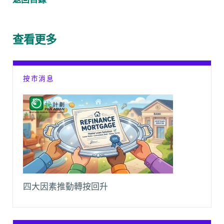
e
t
h
i
y
e
b
s
a
l
L
g
o
A
t
i
r
查看更多
o
p
n
a
k
p
k
m
按市消息
四大因素推動轉按回升