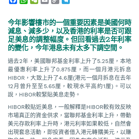
a
h
e
m
o
e
c
a
C
a
p
l
今年影響樓市的一個重要因素是美國何時
e
t
h
i
y
e
減息、減多少，以及香港的利率是否可跟
b
s
a
l
L
g
足美息的調整幅度。但回看過去2年利率
o
A
t
i
r
的變化，今年港息未有太多下調空間。
o
p
n
a
k
p
k
m
過去2年，美國聯邦基金利率上升了5.25厘，本地
最優惠利率上升了0.875厘，而一個月港元拆息
HIBOR，大致上升了4.6厘(港元一個月拆息在去年
12月曾升至至5.65厘，較現水平高約1厘)。可以
說，HIBOR較緊貼美息走勢。
HIBOR較貼近美息，一般解釋是HIBOR較有效反映
市場真正的資金供求，當聯邦基金利率上升，帶動
美元存款利率上升時，港元利率如果較低，自然會
出現套息活動，即投資者借入港元轉購美元，以賺