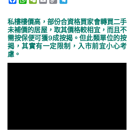
a
h
e
m
o
e
c
a
C
a
p
l
私樓樓價高，部份合資格買家會轉買二手
e
t
h
i
y
e
未補價的居屋，取其價格較相宜，而且不
b
s
a
l
L
g
需按保便可獲9成按揭。但此類單位的按
o
A
t
i
r
揭，其實有一定限制，入市前宜小心考
o
p
n
a
慮。
k
p
k
m