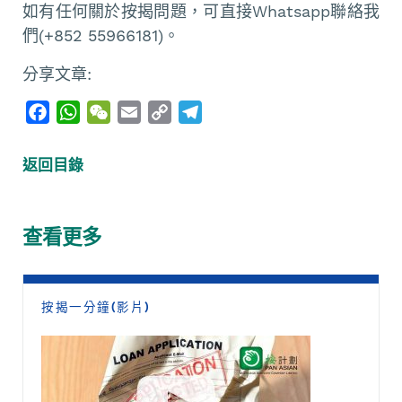
如有任何關於按揭問題，可直接Whatsapp聯絡我
們(+852 55966181)。
分享文章:
F
W
W
E
C
T
a
h
e
m
o
e
c
a
C
a
p
l
返回目錄
e
t
h
i
y
e
b
s
a
l
L
g
o
A
t
i
r
查看更多
o
p
n
a
k
p
k
m
按揭一分鐘(影片)