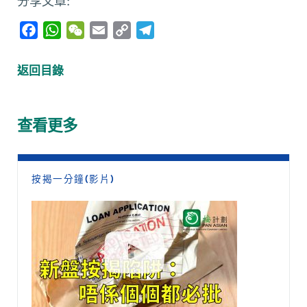
分享文章:
F
W
W
E
C
T
a
h
e
m
o
e
c
a
C
a
p
l
返回目錄
e
t
h
i
y
e
b
s
a
l
L
g
o
A
t
i
r
查看更多
o
p
n
a
k
p
k
m
按揭一分鐘(影片)