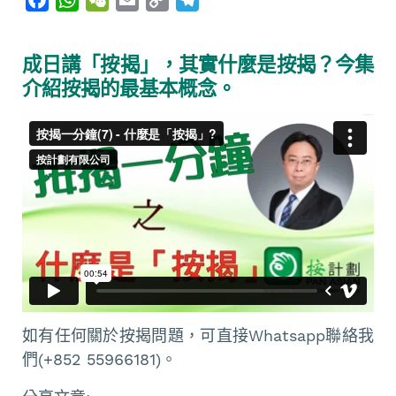
a
h
e
m
o
e
c
a
C
a
p
l
成日講「按揭」，其實什麼是按揭？今集
e
t
h
i
y
e
介紹按揭的最基本概念。
b
s
a
l
L
g
o
A
t
i
r
o
p
n
a
k
p
k
m
如有任何關於按揭問題，可直接Whatsapp聯絡我
們(+852 55966181)。