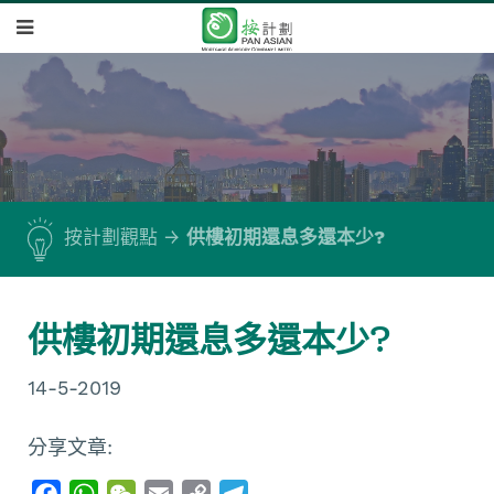
按計劃觀點
供樓初期還息多還本少?
供樓初期還息多還本少?
14-5-2019
分享文章:
F
W
W
E
C
T