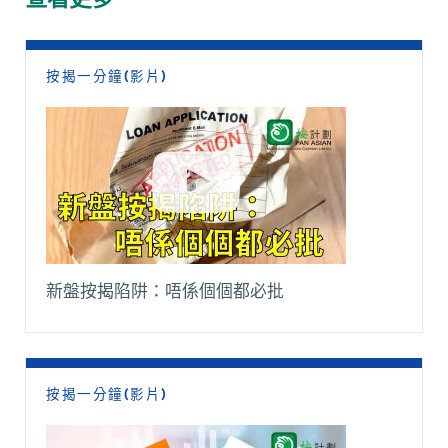
o
p
n
a
k
p
k
m
按揭一分鐘(影片)
新盤按揭陷阱：唔係個個都必批
按揭一分鐘(影片)