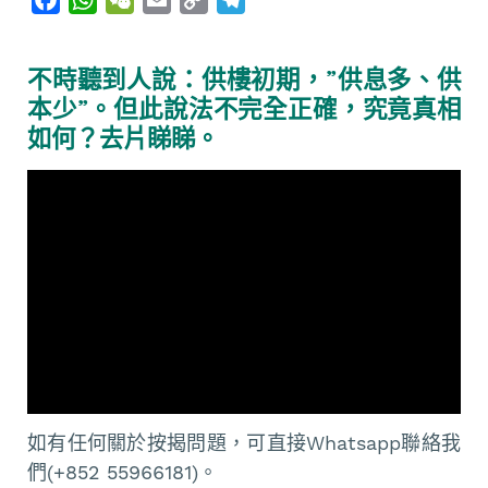
a
h
e
m
o
e
c
a
C
a
p
l
不時聽到人說：供樓初期，”供息多、供
e
t
h
i
y
e
本少”。但此說法不完全正確，究竟真相
b
s
a
l
L
g
如何？去片睇睇。
o
A
t
i
r
o
p
n
a
k
p
k
m
如有任何關於按揭問題，可直接Whatsapp聯絡我
們(+852 55966181)。