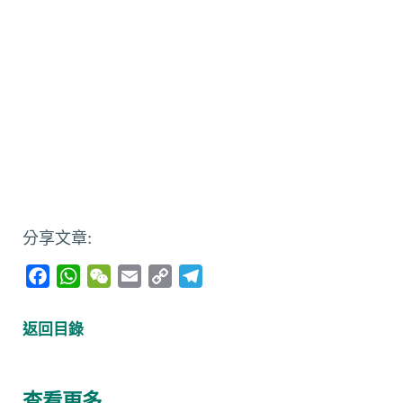
分享文章:
F
W
W
E
C
T
a
h
e
m
o
e
c
a
C
a
p
l
返回目錄
e
t
h
i
y
e
b
s
a
l
L
g
o
A
t
i
r
查看更多