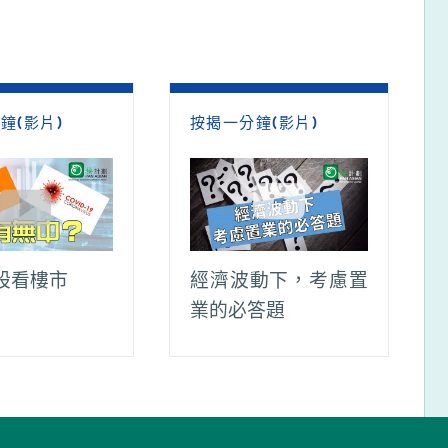
鐘(影片)
按揭一分鐘(影片)
股看樓市
經濟波動下，考慮置
業的必答題