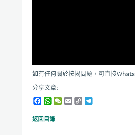
如有任何關於按揭問題，可直接Whatsapp
分享文章:
F
W
W
E
C
T
a
h
e
m
o
e
c
a
C
a
p
l
返回目錄
e
t
h
i
y
e
b
s
a
l
L
g