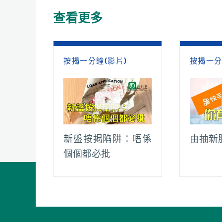
o
A
t
i
r
查看更多
o
p
n
a
k
p
k
m
按揭一分鐘(影片)
按揭一分
新盤按揭陷阱：唔係
由抽新
個個都必批