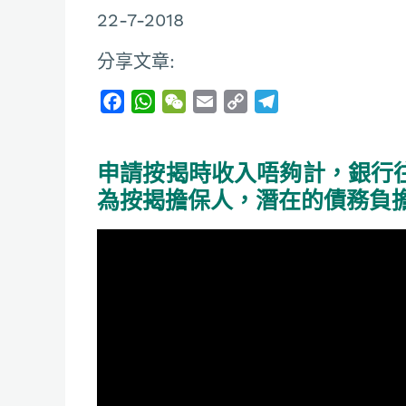
22-7-2018
分享文章:
F
W
W
E
C
T
a
h
e
m
o
e
c
a
C
a
p
l
申請按揭時收入唔夠計，銀行
e
t
h
i
y
e
b
s
a
l
L
g
為按揭擔保人，潛在的債務負
o
A
t
i
r
o
p
n
a
k
p
k
m