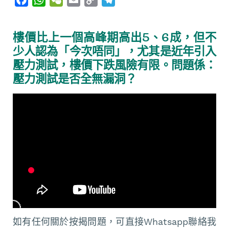
a
h
e
m
o
e
c
a
C
a
p
l
樓價比上一個高峰期高出5、6成，但不
e
t
h
i
y
e
少人認為「今次唔同」，尤其是近年引入
b
s
a
l
L
g
壓力測試，樓價下跌風險有限。問題係：
o
A
t
i
r
壓力測試是否全無漏洞？
o
p
n
a
k
p
k
m
如有任何關於按揭問題，可直接Whatsapp聯絡我