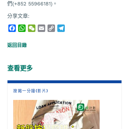
們(+852 55966181)。
分享文章:
F
W
W
E
C
T
a
h
e
m
o
e
c
a
C
a
p
l
返回目錄
e
t
h
i
y
e
b
s
a
l
L
g
o
A
t
i
r
查看更多
o
p
n
a
k
p
k
m
按揭一分鐘(影片)