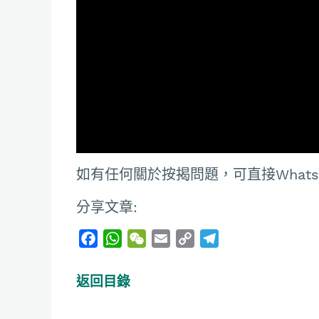
如有任何關於按揭問題，可直接Whatsapp
分享文章:
F
W
W
E
C
T
a
h
e
m
o
e
c
a
C
a
p
l
返回目錄
e
t
h
i
y
e
b
s
a
l
L
g