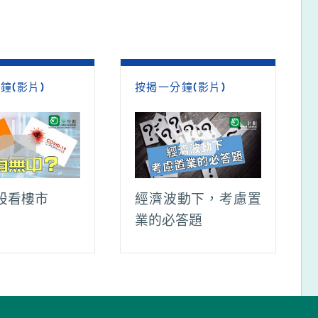
鐘(影片)
按揭一分鐘(影片)
股看樓市
經濟波動下，考慮置
業的必答題