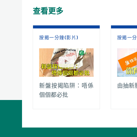
o
A
t
i
r
查看更多
o
p
n
a
k
p
k
m
按揭一分鐘(影片)
按揭一分
新盤按揭陷阱：唔係
由抽新
個個都必批