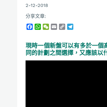
2-12-2018
分享文章:
F
W
W
E
C
T
a
h
e
m
o
e
c
a
C
a
p
l
現時一個新盤可以有多於一個
e
t
h
i
y
e
b
s
a
l
L
g
同的計劃之間選擇，又應該以
o
A
t
i
r
o
p
n
a
k
p
k
m