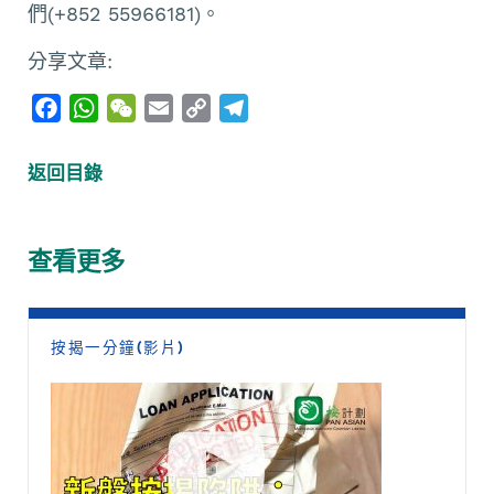
們(+852 55966181)。
分享文章:
F
W
W
E
C
T
a
h
e
m
o
e
c
a
C
a
p
l
返回目錄
e
t
h
i
y
e
b
s
a
l
L
g
o
A
t
i
r
查看更多
o
p
n
a
k
p
k
m
按揭一分鐘(影片)