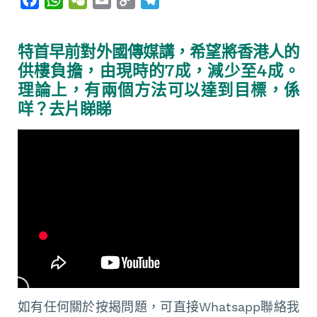
a
h
e
m
o
e
c
a
C
a
p
l
特首早前對外國傳媒講，希望將香港人的
e
t
h
i
y
e
供樓負擔，由現時的7成，減少至4成。
b
s
a
l
L
g
理論上，有兩個方法可以達到目標，係
o
A
t
i
r
咩？去片睇睇
o
p
n
a
k
p
k
m
如有任何關於按揭問題，可直接Whatsapp聯絡我