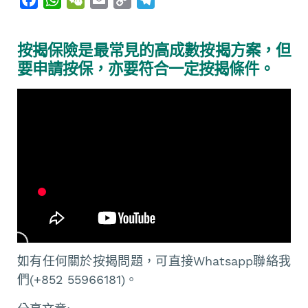
a
h
e
m
o
e
c
a
C
a
p
l
按揭保險是最常見的高成數按揭方案，但
e
t
h
i
y
e
要申請按保，亦要符合一定按揭條件。
b
s
a
l
L
g
o
A
t
i
r
o
p
n
a
k
p
k
m
如有任何關於按揭問題，可直接Whatsapp聯絡我
們(+852 55966181)。