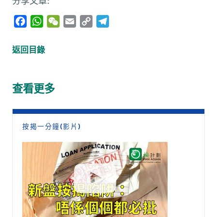
分享文章:
F
W
W
E
C
T
a
h
e
m
o
e
c
a
C
a
p
l
返回目錄
e
t
h
i
y
e
b
s
a
l
L
g
o
A
t
i
r
查看更多
o
p
n
a
k
p
k
m
按揭一分鐘(影片)