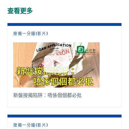
b
s
a
l
L
g
o
A
t
i
r
查看更多
o
p
n
a
k
p
k
m
按揭一分鐘(影片)
新盤按揭陷阱：唔係個個都必批
按揭一分鐘(影片)