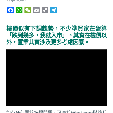
F
W
W
E
C
T
a
h
e
m
o
e
c
a
C
a
p
l
樓價似有下調趨勢，不少準買家在盤算
e
t
h
i
y
e
「跌到幾多，我就入市」。其實在樓價以
b
s
a
l
L
g
外，置業其實涉及更多考慮因素。
o
A
t
i
r
o
p
n
a
k
p
k
m
如有任何關於按揭問題，可直接Whatsapp聯絡我