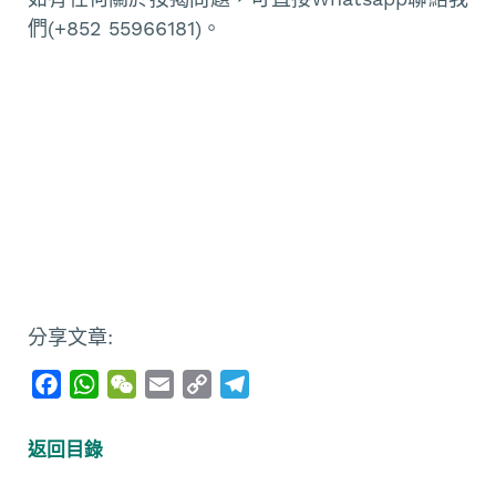
們(+852 55966181)。
分享文章:
F
W
W
E
C
T
a
h
e
m
o
e
c
a
C
a
p
l
返回目錄
e
t
h
i
y
e