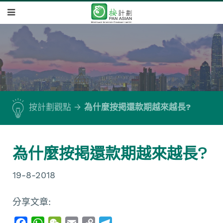
按計劃觀點
為什麼按掲還款期越來越長?
為什麼按掲還款期越來越長?
19-8-2018
分享文章:
F
W
W
E
C
T