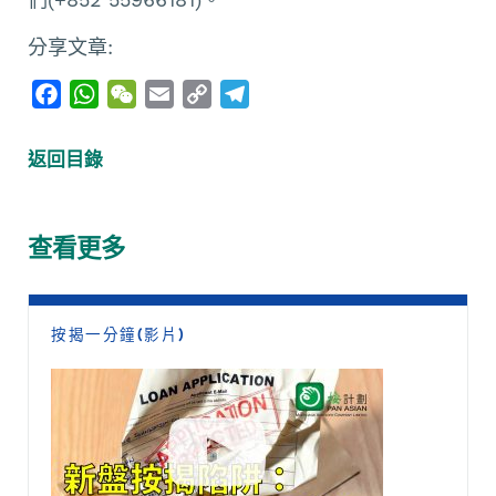
分享文章:
F
W
W
E
C
T
a
h
e
m
o
e
c
a
C
a
p
l
返回目錄
e
t
h
i
y
e
b
s
a
l
L
g
o
A
t
i
r
查看更多
o
p
n
a
k
p
k
m
按揭一分鐘(影片)