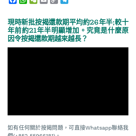
a
h
e
m
o
e
c
a
C
a
p
l
現時新批按揭還款期平均約26年半;較十
e
t
h
i
y
e
年前約21年半明顯增加。究竟是什麼原
b
s
a
l
L
g
因令按揭還款期越來越長？
o
A
t
i
r
o
p
n
a
k
p
k
m
如有任何關於按揭問題，可直接Whatsapp聯絡我
們(+852 55966181)。