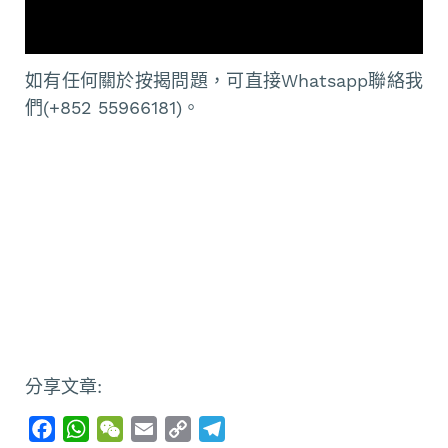
如有任何關於按揭問題，可直接Whatsapp聯絡我
們(+852 55966181)。
分享文章:
F
W
W
E
C
T