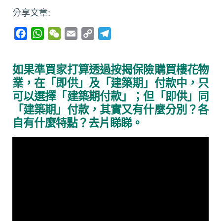
分享文章:
F
W
W
E
C
T
a
h
e
m
o
e
c
a
C
a
p
l
如果準買家打算透過按揭保險購買樓花物
e
t
h
i
y
e
業，在「即供」及「建築期」付款中，只
b
s
a
l
L
g
可以選擇「建築期付款」；但「即供」同
o
A
t
i
r
「建築期」付款，其實又有什麼分別？各
o
p
n
a
自有什麼特點？去片睇睇。
k
p
k
m