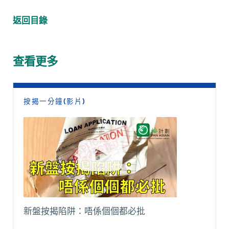
a
h
e
m
o
e
c
a
C
a
p
l
返回目錄
e
t
h
i
y
e
b
s
a
l
L
g
o
A
t
i
r
查看更多
o
p
n
a
k
p
k
m
按揭一分鐘(影片)
新盤按揭陷阱：唔係個個都必批