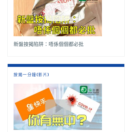
新盤按揭陷阱：唔係個個都必批
按揭一分鐘(影片)