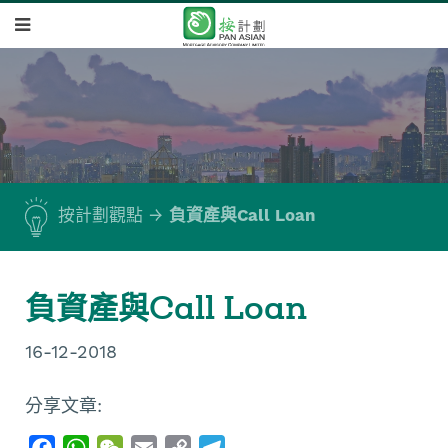
按計劃觀點
負資產與Call Loan
負資產與Call Loan
16-12-2018
分享文章:
F
W
W
E
C
T