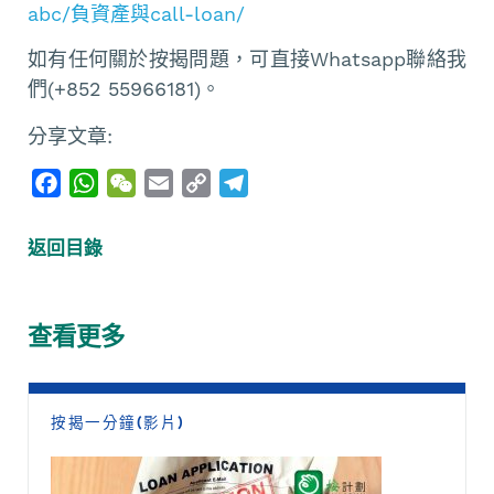
abc/負資產與call-loan/
如有任何關於按揭問題，可直接Whatsapp聯絡我
們(+852 55966181)。
分享文章:
F
W
W
E
C
T
a
h
e
m
o
e
c
a
C
a
p
l
返回目錄
e
t
h
i
y
e
b
s
a
l
L
g
o
A
t
i
r
查看更多
o
p
n
a
k
p
k
m
按揭一分鐘(影片)