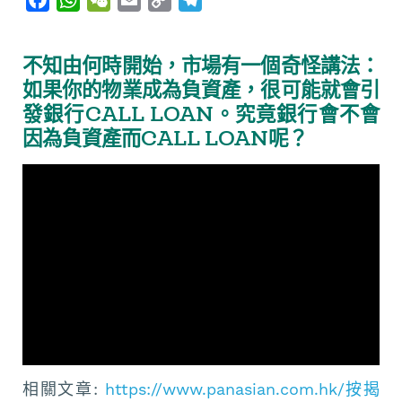
a
h
e
m
o
e
c
a
C
a
p
l
不知由何時開始，市場有一個奇怪講法：
e
t
h
i
y
e
如果你的物業成為負資產，很可能就會引
b
s
a
l
L
g
發銀行CALL LOAN。究竟銀行會不會
o
A
t
i
r
因為負資產而CALL LOAN呢？
o
p
n
a
k
p
k
m
相關文章:
https://www.panasian.com.hk/按揭