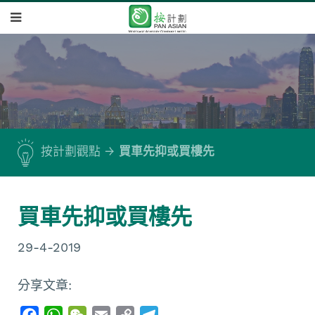
按計劃觀點
買車先抑或買樓先
買車先抑或買樓先
29-4-2019
分享文章:
F
W
W
E
C
T