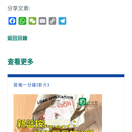
分享文章:
F
W
W
E
C
T
a
h
e
m
o
e
c
a
C
a
p
l
返回目錄
e
t
h
i
y
e
b
s
a
l
L
g
o
A
t
i
r
查看更多
o
p
n
a
k
p
k
m
按揭一分鐘(影片)