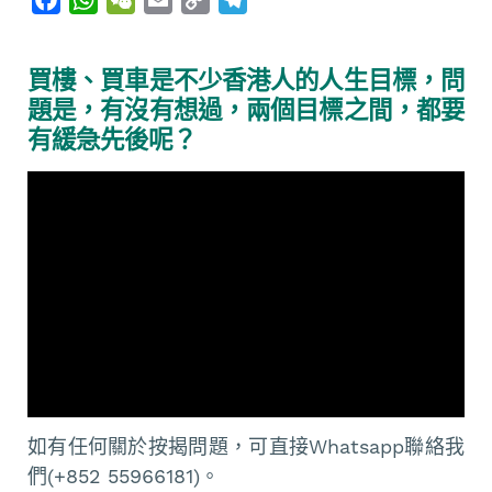
a
h
e
m
o
e
c
a
C
a
p
l
買樓、買車是不少香港人的人生目標，問
e
t
h
i
y
e
題是，有沒有想過，兩個目標之間，都要
b
s
a
l
L
g
有緩急先後呢？
o
A
t
i
r
o
p
n
a
k
p
k
m
如有任何關於按揭問題，可直接Whatsapp聯絡我
們(+852 55966181)。