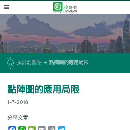
按計劃觀點
點陣圖的應用局限
點陣圖的應用局限
1-7-2018
分享文章:
F
W
W
E
C
T