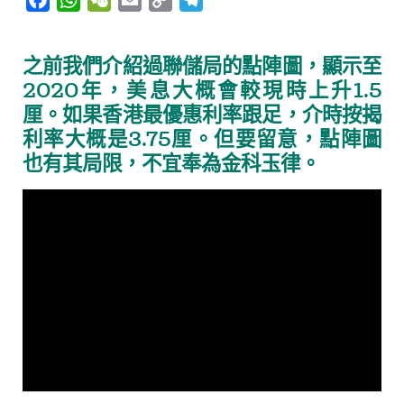
a
h
e
m
o
e
c
a
C
a
p
l
之前我們介紹過聯儲局的點陣圖，顯示至
e
t
h
i
y
e
2020年，美息大概會較現時上升1.5
b
s
a
l
L
g
厘。如果香港最優惠利率跟足，介時按揭
o
A
t
i
r
利率大概是3.75厘。但要留意，點陣圖
o
p
n
a
也有其局限，不宜奉為金科玉律。
k
p
k
m