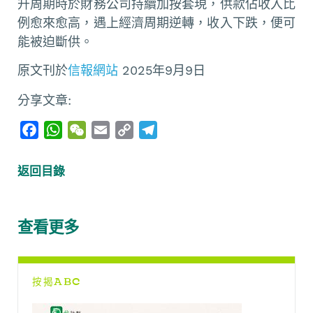
升周期時於財務公司持續加按套現，供款佔收入比
例愈來愈高，遇上經濟周期逆轉，收入下跌，便可
能被迫斷供。
原文刊於
信報網站
2025年9月9日
分享文章:
F
W
W
E
C
T
a
h
e
m
o
e
c
a
C
a
p
l
返回目錄
e
t
h
i
y
e
b
s
a
l
L
g
o
A
t
i
r
查看更多
o
p
n
a
k
p
k
m
按揭ABC