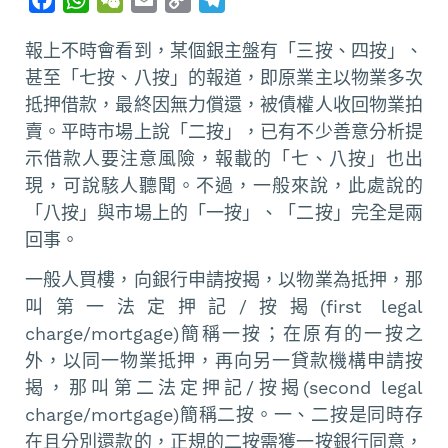
a
h
e
m
o
e
報上不時會看到，某個銀主盤有「三按、四按」、
c
a
C
a
p
l
甚至「七按、八按」的報道，即原業主以物業多次
e
t
h
i
y
e
抵押借款，最終因無力償還，被債權人收回物業拍
b
s
a
l
L
g
o
A
t
i
r
賣。平時市場上說「二按」，已有不少善意分析提
o
p
n
a
示借款人要注意風險，報載的「七、八按」也出
k
p
k
m
現，可說駭人聽聞。不過，一般來說，此處說的
「八按」與市場上的「一按」、「二按」完全是兩
回事。
一般人買樓，向銀行申請按揭，以物業為抵押，那
叫第一法定押記/按揭(first legal
charge/mortgage)簡稱一按；在原有的一按之
外，以同一物業抵押，再向另一貸款機構申請按
揭，那叫第二法定押記/按揭(second legal
charge/mortgage)簡稱二按。一、二按是同時存
在且分別還款的，正規的二按需獲一按銀行同意，