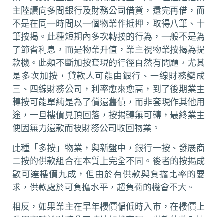
主陸續向多間銀行及財務公司借貸，還完再借，而
不是在同一時間以一個物業作抵押，取得八筆、十
筆按揭。此種短期內多次轉按的行為，一般不是為
了節省利息，而是物業升值，業主視物業按揭為提
款機。此類不斷加按套現的行徑自然有問題，尤其
是多次加按，貸款人可能由銀行、一線財務變成
三、四線財務公司，利率愈來愈高，到了後期業主
轉按可能單純是為了償還舊債，而非套現作其他用
途，一旦樓價見頂回落，按揭轉無可轉，最終業主
便因無力還款而被財務公司收回物業。
此種「多按」物業，與新盤中，銀行一按、發展商
二按的供款組合在本質上完全不同。後者的按揭成
數可達樓價九成，但由於有供款與負擔比率的要
求，供款處於可負擔水平，超負荷的機會不大。
相反，如果業主在早年樓價偏低時入市，在樓價上