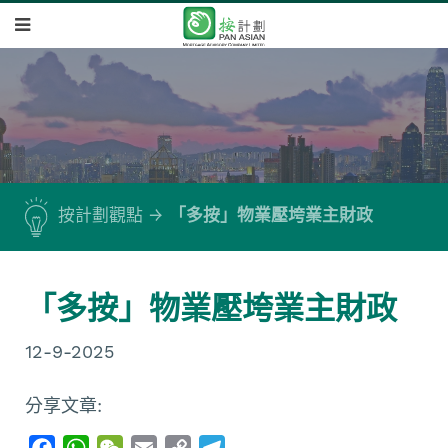
按計劃觀點
「多按」物業壓垮業主財政
「多按」物業壓垮業主財政
12-9-2025
分享文章:
F
W
W
E
C
T