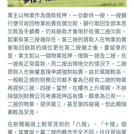
業主以物業作為借款抵押，一旦斷供一按，一按銀
行便可收回物業拍賣抵償欠款，銀行取回全部本息
欠款及手續費，仍有餘款才會用於抵償二按欠款。
如果有第三按揭存在，第三按的貸款人在物業拍賣
後取回餘款的順位更在第二按揭之後。要留意的
是，業主如以一個物業抵押，借取一按及二按，在
一按有正常還款，而二按出現拖欠的情況下，二按
貸款人也無權直接申請強制拍賣。由於風險較高，
一般較正規的財務公司都不會為已經有二按的物業
再提供三按、四按。當然，在樓市上升周期，不排
除個別財務公司考慮抵押品有價，願意為已有一、
二按的物業，提供第三，甚至第四按揭。但此類個
案較為罕見。
在新聞報道上較常見到的「八按」、「十按」個
案，其實與上屬二按的概念完全不同。往往是指業