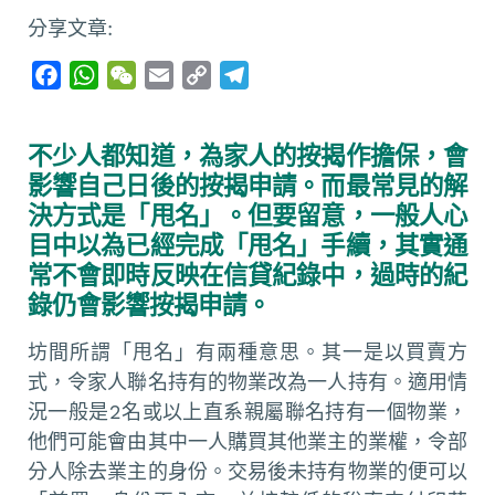
分享文章:
F
W
W
E
C
T
a
h
e
m
o
e
c
a
C
a
p
l
不少人都知道，為家人的按揭作擔保，會
e
t
h
i
y
e
影響自己日後的按揭申請。而最常見的解
b
s
a
l
L
g
決方式是「甩名」。但要留意，一般人心
o
A
t
i
r
目中以為已經完成「甩名」手續，其實通
o
p
n
a
常不會即時反映在信貸紀錄中，過時的紀
k
p
k
m
錄仍會影響按揭申請。
坊間所謂「甩名」有兩種意思。其一是以買賣方
式，令家人聯名持有的物業改為一人持有。適用情
況一般是2名或以上直系親屬聯名持有一個物業，
他們可能會由其中一人購買其他業主的業權，令部
分人除去業主的身份。交易後未持有物業的便可以