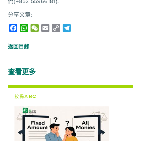
們(+852 55966181).
分享文章:
F
W
W
E
C
T
a
h
e
m
o
e
c
a
C
a
p
l
返回目錄
e
t
h
i
y
e
b
s
a
l
L
g
o
A
t
i
r
查看更多
o
p
n
a
k
p
k
m
按揭ABC