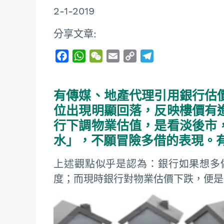
2-1-2019
分享文章:
F
W
W
E
C
T
a
h
e
m
o
e
c
a
C
a
p
l
有傳媒、地產代理引用銀行估
e
t
h
i
y
e
b
s
a
l
L
g
位出現明顯回落，反映樓價有
o
A
t
i
r
行下調物業估值，是看淡後市
o
p
n
a
水」，不願冒險多借的表現。
k
p
k
m
上述觀點似乎是認為：銀行如果想多
度；而現時銀行對物業估價下跌，便是