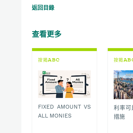
c
a
C
a
p
l
返回目錄
e
t
h
i
y
e
b
s
a
l
L
g
o
A
t
i
r
查看更多
o
p
n
a
k
p
k
m
按揭ABC
按揭AB
FIXED AMOUNT VS
利率可
ALL MONIES
措施