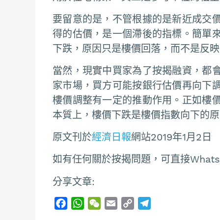
要留意的是，不管根據的是新近成交
得的估價，是一個滯後的指標。簡單
下跌，原因只是樓價回落，而不是反映
當然，現實中買家為了按揭融資，都
家市場，買方可能按銀行估價再向下
樓價調整有一定的推動作用。正如樓
本質上，樓價下跌是樓價指數向下的原
原文刊於
經濟日報
網站2019年1月2日
如有任何關於按揭問題，可直接Whatsapp聯
分享文章:
F
W
W
E
C
T
a
h
e
m
o
e