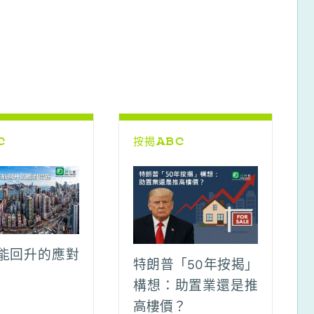
C
按揭ABC
能回升的應對
特朗普「50年按揭」
構想：助置業還是推
高樓價？