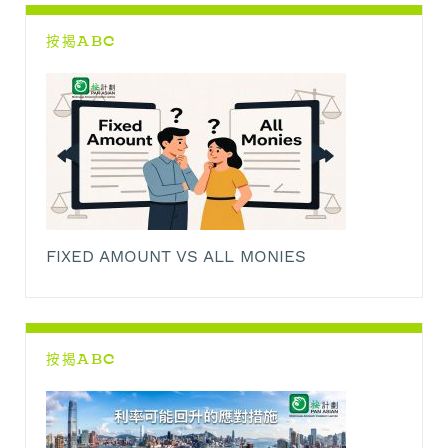
k
p
k
m
按揭ABC
FIXED AMOUNT VS ALL MONIES
按揭ABC