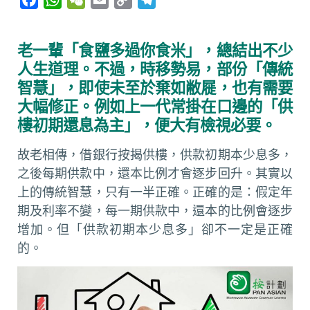
a
h
e
m
o
e
c
a
C
a
p
l
老一輩「食鹽多過你食米」，總結出不少
e
t
h
i
y
e
人生道理。不過，時移勢易，部份「傳統
b
s
a
l
L
g
智慧」，即使未至於棄如敝屣，也有需要
o
A
t
i
r
大幅修正。例如上一代常掛在口邊的「供
o
p
n
a
樓初期還息為主」，便大有檢視必要。
k
p
k
m
故老相傳，借銀行按揭供樓，供款初期本少息多，
之後每期供款中，還本比例才會逐步回升。其實以
上的傳統智慧，只有一半正確。正確的是：假定年
期及利率不變，每一期供款中，還本的比例會逐步
增加。但「供款初期本少息多」卻不一定是正確
的。