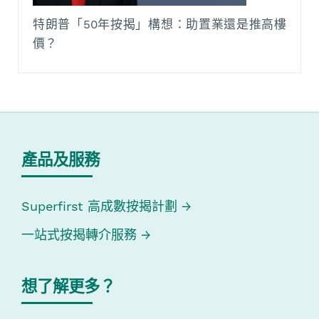
特朗普「50年按揭」構想：助置業還是推高樓
價？
產品及服務
Superfirst 高成數按揭計劃
一站式按揭轉介服務
想了解更多？