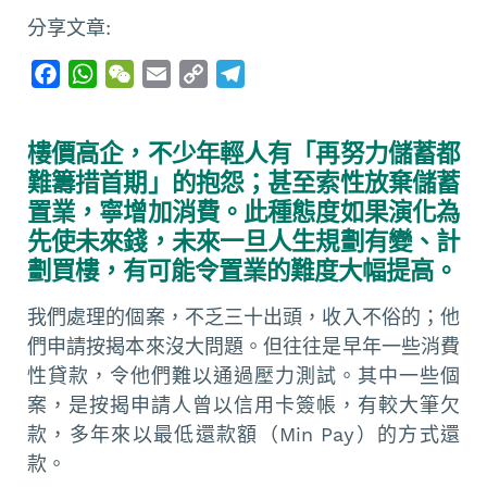
分享文章:
F
W
W
E
C
T
a
h
e
m
o
e
c
a
C
a
p
l
樓價高企，不少年輕人有「再努力儲蓄都
e
t
h
i
y
e
難籌措首期」的抱怨；甚至索性放棄儲蓄
b
s
a
l
L
g
置業，寧增加消費。此種態度如果演化為
o
A
t
i
r
先使未來錢，未來一旦人生規劃有變、計
o
p
n
a
劃買樓，有可能令置業的難度大幅提高。
k
p
k
m
我們處理的個案，不乏三十出頭，收入不俗的；他
們申請按揭本來沒大問題。但往往是早年一些消費
性貸款，令他們難以通過壓力測試。其中一些個
案，是按揭申請人曾以信用卡簽帳，有較大筆欠
款，多年來以最低還款額（Min Pay）的方式還
款。