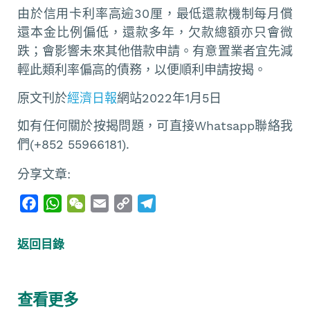
由於信用卡利率高逾30厘，最低還款機制每月償
還本金比例偏低，還款多年，欠款總額亦只會微
跌；會影響未來其他借款申請。有意置業者宜先減
輕此類利率偏高的債務，以便順利申請按揭。
原文刊於
經濟日報
網站2022年1月5日
如有任何關於按揭問題，可直接Whatsapp聯絡我
們(+852 55966181).
分享文章:
F
W
W
E
C
T
a
h
e
m
o
e
c
a
C
a
p
l
返回目錄
e
t
h
i
y
e
b
s
a
l
L
g
o
A
t
i
r
查看更多