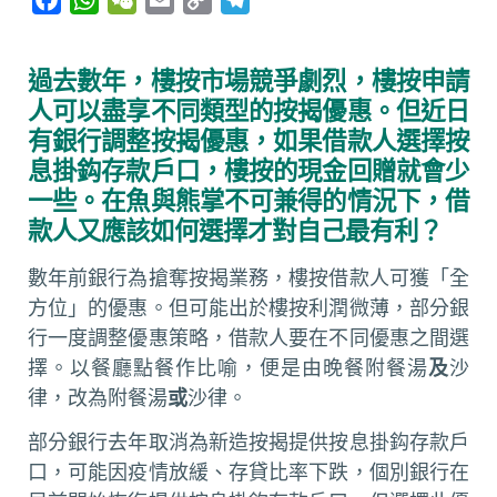
a
h
e
m
o
e
c
a
C
a
p
l
過去數年，樓按市場競爭劇烈，樓按申請
e
t
h
i
y
e
人可以盡享不同類型的按揭優惠。但近日
b
s
a
l
L
g
有銀行調整按揭優惠，如果借款人選擇按
o
A
t
i
r
息掛鈎存款戶口，樓按的現金回贈就會少
o
p
n
a
一些。在魚與熊掌不可兼得的情況下，借
k
p
k
m
款人又應該如何選擇才對自己最有利？
數年前銀行為搶奪按揭業務，樓按借款人可獲「全
方位」的優惠。但可能出於樓按利潤微薄，部分銀
行一度調整優惠策略，借款人要在不同優惠之間選
擇。以餐廳點餐作比喻，便是由晚餐附餐湯
及
沙
律，改為附餐湯
或
沙律。
部分銀行去年取消為新造按揭提供按息掛鈎存款戶
口，可能因疫情放緩、存貸比率下跌，個別銀行在