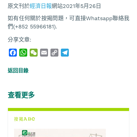
原文刊於
經濟日報
網站2021年5月26日
如有任何關於按揭問題，可直接Whatsapp聯絡我
們(+852 55966181).
分享文章:
F
W
W
E
C
T
a
h
e
m
o
e
c
a
C
a
p
l
返回目錄
e
t
h
i
y
e
b
s
a
l
L
g
o
A
t
i
r
查看更多
o
p
n
a
k
p
k
m
按揭ABC