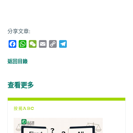
分享文章:
F
W
W
E
C
T
a
h
e
m
o
e
c
a
C
a
p
l
返回目錄
e
t
h
i
y
e
b
s
a
l
L
g
o
A
t
i
r
查看更多
o
p
n
a
k
p
k
m
按揭ABC