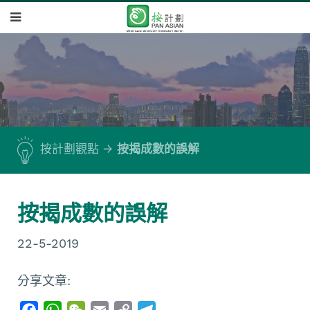
按計劃觀點
按揭成數的誤解
按揭成數的誤解
22-5-2019
分享文章:
F
W
W
E
C
T