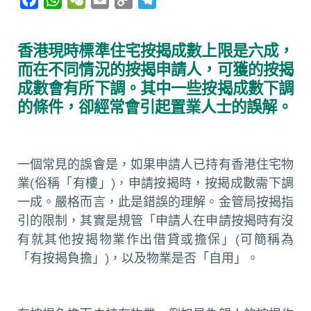
a
h
e
m
o
e
c
a
C
a
p
l
香港現時標準住宅按揭成數上限是六成，
e
t
h
i
y
e
而在不同情況的按揭申請人，可獲的按揭
b
s
a
l
L
g
成數會有所下調。其中一些按揭成數下調
o
A
t
i
r
的條件，卻經常會引起置業人士的誤解。
o
p
n
a
k
p
k
m
一個常見的誤會是，如果申請人已持有香港住宅物
業(俗稱「有樓」)，申請按揭時，按揭成數需下調
一成。嚴格而言，此是錯誤的理解。金管局按揭指
引的限制，其實是規管「申請人在申請按揭時有沒
有就其他按揭物業作出借貸或擔保」(可簡稱為
「有按揭負擔」)，以及物業是否「自用」。