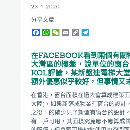
23-1-2020
分享文章:
F
W
W
E
C
T
a
h
e
m
o
e
c
a
C
a
p
l
在FACEBOOK看到兩個有
e
t
h
i
y
e
b
s
a
l
L
g
大灣區的樓盤，說單位的窗台
o
A
t
i
r
KOL評論，某新盤連電梯大
o
p
n
a
額外優惠似乎較好，但事情又
k
p
k
m
在香港，窗台面積在過去會算成建築面
大陸)，如果新落成物業有窗台的設計
之後，的確少見了新盤有窗台的設計
有一戶可用，其面積究竟應不應算成
的呎價，但買家可排他地使用的空間面