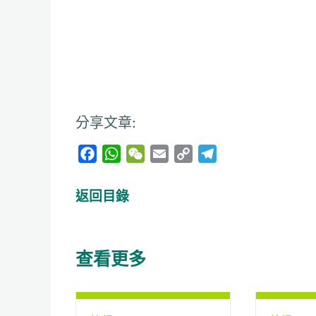
分享文章:
F
W
W
E
C
T
a
h
e
m
o
e
c
a
C
a
p
l
返回目錄
e
t
h
i
y
e
b
s
a
l
L
g
o
A
t
i
r
查看更多
o
p
n
a
k
p
k
m