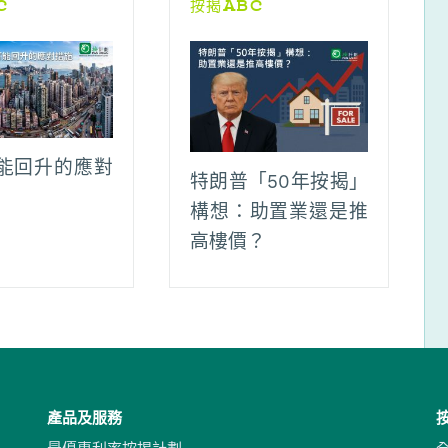
C
按揭ABC
能回升的應對
特朗普「50年按揭」
構想：助置業還是推
高樓價？
產品及服務