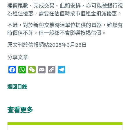
樓價尾數、完成交易。此類安排，亦可能被銀行視
為租住優惠，需要在估值時按市值租金扣減優惠。
不過，對於新盤交樓時連單位提供的電器，雖然有
時價值不菲，但一般都不會影響按揭估價。
原文刊於信報網站2025年3月28日
分享文章:
F
W
W
E
C
T
a
h
e
m
o
e
c
a
C
a
p
l
返回目錄
e
t
h
i
y
e
b
s
a
l
L
g
o
A
t
i
r
查看更多
o
p
n
a
k
p
k
m