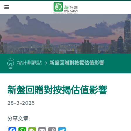
按計劃觀點
新盤回贈對按揭估值影響
新盤回贈對按揭估值影響
28-3-2025
分享文章:
F
W
W
E
C
T