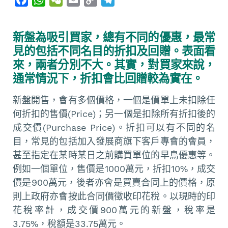
a
h
e
m
o
e
c
a
C
a
p
l
新盤為吸引買家，總有不同的優惠，最常
e
t
h
i
y
e
見的包括不同名目的折扣及回贈。表面看
b
s
a
l
L
g
來，兩者分別不大。其實，對買家來說，
o
A
t
i
r
通常情況下，折扣會比回贈較為實在。
o
p
n
a
k
p
k
m
新盤開售，會有多個價格，一個是價單上未扣除任
何折扣的售價(Price)；另一個是扣除所有折扣後的
成交價(Purchase Price)。折扣可以有不同的名
目，常見的包括加入發展商旗下客戶專會的會員，
甚至指定在某時某日之前購買單位的早鳥優惠等。
例如一個單位，售價是1000萬元，折扣10%，成交
價是900萬元，後者亦會是買賣合同上的價格，原
則上政府亦會按此合同價徵收印花稅。以現時的印
花稅率計，成交價900萬元的新盤，稅率是
3.75%，稅額是33.75萬元。