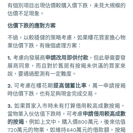
有個別項目出現估價較購入價下跌，未見大規模的
估價不足現象。
估價下跌的應對方案
不過，以較穩健的策略考慮，如果樓花買家擔心物
業估價下跌，有幾個處理方案：
1.
考慮向發展商
申請改用即供付款
，但此舉需要發
展商同意，而且對於舊居有按揭未供滿的買家來
說，要通過壓測有一定難度。
2.
可考慮在樓花期
提高儲蓄比率
，萬一申請按揭
時估價下跌，也有足夠現金完成交易。
3.
如果買家入市時未有打算借用較高成數按揭，
當物業入伙估值下跌時，可考慮
申請借用較高成數
的按揭
，例如上文中，購入價800萬元，後來估值
720萬元的物業，如維持640萬元的借款額，按揭