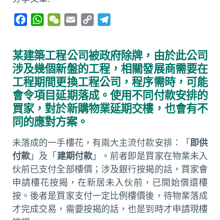
F
W
W
E
C
T
a
h
e
m
o
e
c
a
C
a
p
l
某建築工程公司被政府除牌，由於此公司
e
t
h
i
y
e
涉及幾個新盤的工程，相關發展商需要在
b
s
a
l
L
g
工程期間更換工程公司，程序需時，可能
o
A
t
i
r
會令項目延期落成。使用不同付款安排的
o
p
n
a
買家，對於新購物業延期交樓，也會有不
k
p
k
m
同的應對方案。
未落成的一手樓花，有兩大主流付款安排：「
即供
付款
」及「
建期付款
」。前者即是買家在物業未入
伙前已支付全部樓價；涉及銀行按揭的話，買家會
申請樓花按揭，在新居未入伙前，已開始償還樓
按。後者是買家支付一定比例樓價後，待物業落成
才完成交易，需要按揭的話，也是到時才申請現樓