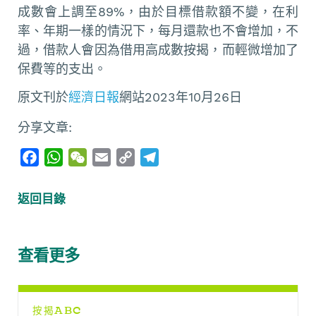
成數會上調至89%，由於目標借款額不變，在利
率、年期一樣的情況下，每月還款也不會增加，不
過，借款人會因為借用高成數按揭，而輕微增加了
保費等的支出。
原文刊於
經濟日報
網站2023年10月26日
分享文章:
F
W
W
E
C
T
a
h
e
m
o
e
c
a
C
a
p
l
返回目錄
e
t
h
i
y
e
b
s
a
l
L
g
o
A
t
i
r
查看更多
o
p
n
a
k
p
k
m
按揭ABC